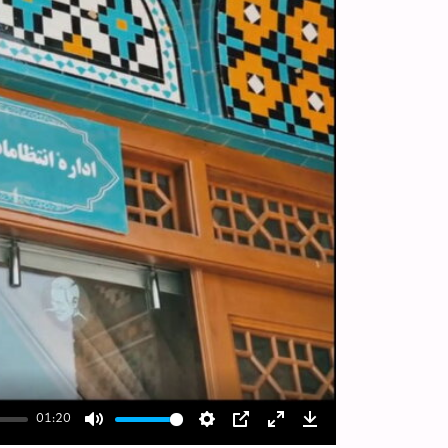
01:20
Mute
Settings
PIP
Enter
Download