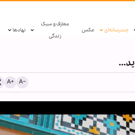
معارف و سبک
چندرسانه‌ای
عکس
نهادها
زندگی
د...
دستگیری عامل توهین به زا
اربعین در فضای مجازی تو
پلیس