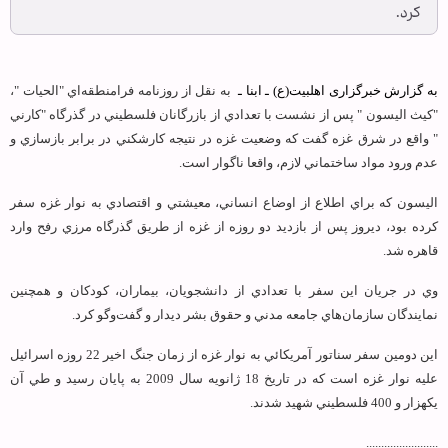
كرد.
به گزارش خبرگزاری اهل‏بیت(ع) ـ ابنا ـ
به نقل از روزنامه فرامنطقه‌اي "الحيات "،
"كيث اليسون " پس از نشست با تعدادي از بازرگانان فلسطيني در گذرگاه "كارني
" واقع در شرق غزه گفت كه وضعيت غزه در نتيجه كارشكني در برابر بازسازي و
عدم ورود مواد ساختماني لازم، واقعا ناگوار است.
اليسون كه براي اطلاع از اوضاع انساني، معيشتي و اقتصادي به نوار غزه سفر
كرده بود، ديروز پس از بازديد دو روزه از غزه از طريق گذرگاه مرزي رفح وارد
قاهره شد.
وي در جريان اين سفر با تعدادي از دانشجويان، بيماران، كودكان و همچنين
نمايندگان سازمان‌هاي جامعه مدني و حقوق بشر ديدار و گفت‌وگو كرد.
اين دومين سفر سناتور آمريكائي به نوار غزه از زمان جنگ اخير 22 روزه اسرائيل
عليه نوار غزه است كه در تاريخ 18 ژانويه سال 2009 به پايان رسيد و طي آن
يكهزار و 400 فلسطيني شهيد شدند.
........................