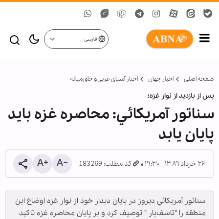
فارسی
صفحه اصلی
اخبار جهان
اخبار آسیای غربی و خاورمیانه
پس از بازديد از نوار غزه؛‌
سناتور آمريكائي: محاصره غزه بايد
پايان يابد
۲۶ خرداد ۱۳۸۹ - ۱۹:۳۰
کد مطلب: 183269
سناتور آمريكائي ديروز در پايان ديدار خود از نوار غزه اوضاع اين
منطقه را "تاسف‌بار " توصيف كرد و بر پايان محاصره غزه تاكيد