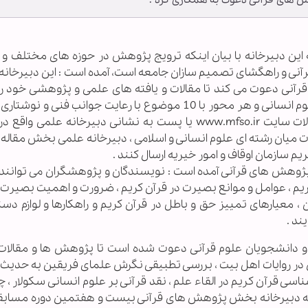
ش های قرآنی دعوت به همکاری کرد .
عیه این دبیرخانه با بیان اینکه ترویج پژوهش در حوزه های مختلف و
 و راهگشای تصمیم سازان جامعه است، آمده است : این دبیرخانه 
رآنی دعوت می کند تا مقالات و یافته های علمی و پژوهشی خود را
محور قرآن و اهل بیت ، قرآن و بصیرت و قرآن و علوم انسانی و هر محور با 10 موضوع با رعایت جوانب فنی و 
15 خرداد ماه سال جاری از طریق بخش ارسال مقالات سایت www.mfso.ir یا پست به نشانی دبیرخانه علمی
ت میان رشته ای علوم انسانی و اسلامی ، دبیرخانه علمی بخش مقاله
 سازمان اوقاف و امور خیریه ارسال کنند .
له پژوهش های قرآنی آمده است : نویسندگان و پژوهشگران می توانند 
م ، عوامل و موانع بصیرت در قرآن کریم ، ضرورت و اهمیت بصیرت د
معیارهای تمییز حق و باطل در قرآن کریم و راهکارها و لوازم دستی
ند .
و دانشجویان علوم قرآنی دعوت شده است تا پژوهش ها و مقالات 
آن در روایات اهل بیت ، بررسی تطبیقی نگرش علمای فریقین به حدیث 
 قرآن کریم در القاء علم ، نقد قرآنی بر علوم انسانی سکولار ، 
.. به دبیرخانه بخش پژوهش های قرآنی بیست و هفتمین دوره مسابق