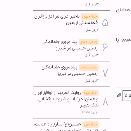
۳ روز قبل
هدایای
تأخیر عراق در اعزام زائران
اخبار جهان
افغانستانی اربعین
۲ روز قبل
علاقه مندان جهت کسب اطلاعات بیشتر می توانند به پرتال سازمان اوقاف و امور خیریه به نشانی www.awqaf.ir یا
پیاده‌روی جاماندگان
چندرسانه‌ای
اربعین حسینی در شیراز
۳ روز قبل
پیاده‌روی جاماندگان
چندرسانه‌ای
اربعین حسینی در تبریز
۳ روز قبل
روایت العربیه از توافق ایران
اخبار مهم
و عمان؛ جزئیات و شروط بازگشایی
تنگه هرمز
دیروز ۱۳:۵۵
حسین(ع) مبارز راه عدالت؛
اخبار مهم
کتاب اندیشمند مسیحی در کربلا