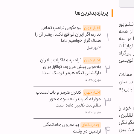
پربازدیدترین‌ها
 تشویق
یاوه‌گویی ترامپ تمامی
اخبار جهان
از همه
ندارد؛ اگر ایران توافق نکند، رهبر آن را
 در سه
هدف قرار خواهیم داد!
نوشتاری نهایتاً تا
۳ روز قبل
 واقع در بزرگراه
 نویسی
ترامپ: مذاکرات با ایران
اخبار جهان
به‌خوبی پیش می‌رود؛ توافق برای
بازگشایی تنگه هرمز نزدیک است!
مقالات
دیروز ۱۷:۲۸
ر بیان
ابی به
کنترل هرمز و باب‌المندب
اخبار جهان
موازنه قدرت را به سود محور
مقاومت تغییر داده است
خود را
دیروز ۱۶:۳۰
ثقلین ،
چگونگی
پیاده‌روی جاماندگان
چندرسانه‌ای
ات بین
اربعین در رشت