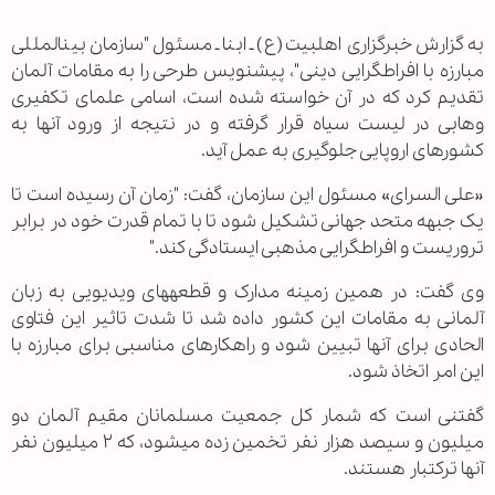
به گزارش خبرگزاری اهل‏بیت(ع) ـ ابنا ـ مسئول "سازمان بین‏المللی
مبارزه با افراط‏گرایی دینی"، پیش‏نویس طرحی را به مقامات آلمان
تقدیم کرد که در آن خواسته شده است، اسامی علمای تکفیری
وهابی در لیست سیاه قرار گرفته و در نتیجه از ورود آن‏ها به
کشورهای اروپایی جلوگیری به عمل آید.
«علی السرای» مسئول این سازمان، گفت: "زمان آن رسیده است تا
یک جبهه متحد جهانی تشکیل شود تا با تمام قدرت خود در برابر
تروریست و افراط‏گرایی مذهبی ایستادگی کند."
وی گفت: در همین زمینه مدارک و قطعه‏های ویدیویی به زبان
آلمانی به مقامات این کشور داده شد تا شدت تاثیر این فتاوی
الحادی برای آن‏ها تبیین شود و راهکارهای مناسبی برای مبارزه با
این امر اتخاذ شود.
گفتنی است که شمار كل جمعيت مسلمانان مقيم آلمان دو
میلیون و سیصد هزار نفر تخمين زده ميشود، كه ۲ ميليون نفر
آنها ترك‏تبار هستند.