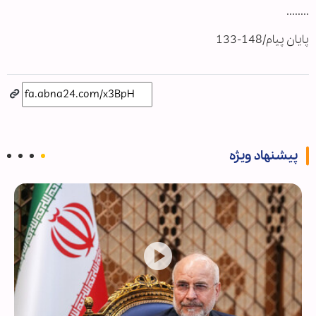
........
پایان پیام/148-133
پیشنهاد ویژه