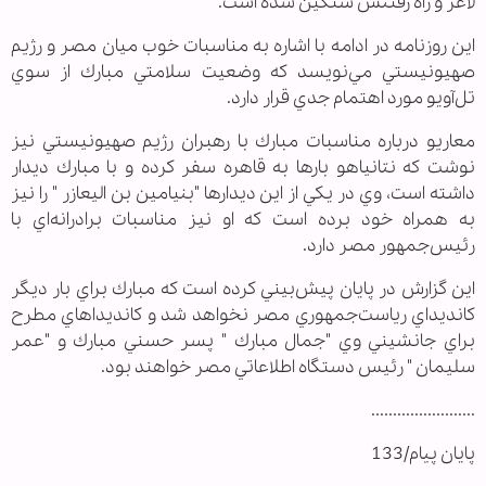
لاغر و راه رفتنش سنگين شده است.
اين روزنامه در ادامه با اشاره به مناسبات خوب ميان مصر و رژيم
صهيونيستي مي‌نويسد كه وضعيت سلامتي مبارك از سوي
تل‌آويو مورد اهتمام جدي قرار دارد.
معاريو درباره مناسبات مبارك با رهبران رژيم صهيونيستي نيز
نوشت كه نتانياهو بارها به قاهره سفر كرده و با مبارك ديدار
داشته است، وي در يكي از اين ديدارها "بنيامين بن اليعازر " را نيز
به همراه خود برده است كه او نيز مناسبات برادرانه‌اي با
رئيس‌جمهور مصر دارد.
اين گزارش در پايان پيش‌بيني كرده است كه مبارك براي بار ديگر
كانديداي رياست‌جمهوري مصر نخواهد شد و كانديداهاي مطرح
براي جانشيني وي "جمال مبارك " پسر حسني مبارك و "عمر
سليمان " رئيس دستگاه اطلاعاتي مصر خواهند بود.
........................
پایان پیام/133