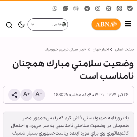
فارسی
صفحه اصلی
اخبار جهان
اخبار آسیای غربی و خاورمیانه
وضعيت سلامتي مبارك همچنان
نامناسب است
۲۶ تیر ۱۳۸۹ - ۱۹:۳۰
کد مطلب: 188025
يك روزنامه صهيونيستي فاش كرد كه رئيس‌جمهور مصر
همچنان در وضعيت سلامتي نامناسبي به سر مي‌برد و احتمال
كانديداتوري وي براي دوره آينده رياست‌جمهوري بسيار ضعيف