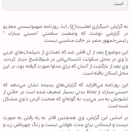
است.
به گزارش خبرگزاری اهل‏بیت(ع) ـ ابنا ـ روزنامه صهيونيستي معاريو
در گزارشي نوشت كه وضعيت سلامتي "حسني مبارك "
رئيس‌جمهور مصر در حالت مناسبي نيست.
اين موضوع بعد از آن فاش شد كه تعدادي از ديپلمات‌هاي غربي
با وي در محل سكونت تابستاني‌اش در شرم‌الشيخ ديدار كردند،
وي بعد از بازگشت از آلمان كه براي مداوا صورت گرفته بود، در اين
محل اسكان يافته است.
اين روزنامه مي‌افزايد كه گزارش‌هاي رسيده نشان مي‌دهد كه
حسني مبارك از لحاظ بدني بسيار ضعيف شده است در حالتي از
تشويش به سر مي‌برد، به گونه‌اي كه صحبت كردن با وي مشكل
شده است.
بر اساس اين گزارش، وي همچنين قادر به راه رفتن به صورت
درست و ايستادن براي مدت طولاني نيست و رنگ چهره‌اش زرد و