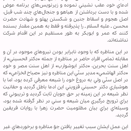
ادعاي خود عقب نشيني نموده و زيرنويس‌هاي برنامه عوض
شده و با دست برداشتن از هياهو‌ و جنجال‌هاي چند شب قبل،
اصل هجوم و اسقاط جنين و شکستن پهلو و شهادت حضرت
محسن ـ عليه السلام‌ ـ را پذيرفته و فقط به همين مقدار بسنده
کنند که عمر و ابوبکر به طور مستقيم در اين اقدام شرکت
نداشته‌‌اند.
در اين مناظره که با وجود نابرابر بودن نيروهاي موجود در آن و
مقابله تمامي افراد حاضر در مناظره از جمله «دکتر الحسيني» از
اهل سنت بحرين، «دکتر ابوشوارب» از اهل سنت مصر و خود
«دکتر الهاشمي» مدير سنّي اين مناظره و نيز «صباح الخزاعي» که
در اصل سنّي ولي به دروغ خود را شيعه معرفي کرده بود، اما با
هوشياري دکتر حسيني قزويني اين ادعا باطل گرديد و حقانيت
نظر شيعه در اين زمينه بر حق جويان ثابت گرديد و تريبوني که
براي ترويج درگيري ميان شيعه و سني در نظر گرفته شده بود،
وسيله‌اي براي بيان مظلوميت حضرت زهرا با روايات فريقين
گرديد.
اين عمل ايشان سبب تغيير يافتن جوّ مناظره و برخوردهاي غير