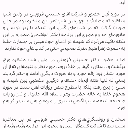
آيد.
در دوره قبل حضور و شرکت آقای حسيني قزويني در اولين شب
مناظره که مصادف با چهارمين شب آغاز اين مناظره ‌بود در حالي
صورت گرفت که در شب‌هاي قبل، اين شبکه با زير نويس و
مانور‌هاي مداوم مجري اين برنامه (دکتر الهاشمي) همواره بر اين
نکته تأکيد مي‌کرد که شيعه در ادعاي خود مبني بر جسارت خلفا
به حضرت زهرا هيچ مدرک صحيحي حتي در کتاب‌هاي خود ندارند.
اما با حضور دکتر حسيني قزويني در اولين شب مناظره ورق
برگشت و داستان دقيقا بر خلاف روند مورد نظر و نتيجه‌اي که از آن
مورد انتظار بود رقم ‌خورد و به صورت ديگري ادامه و ختم ‌گرديد.
يعني نه تنها فتنه ايجاد اختلاف و درگيري مذهبي بين شيعه و
سني از بين ‌رفت، بلکه با مطرح شدن روايات اهل سنت در مورد
هجوم خلفا به خانه حضرت زهرا ـ سلام الله عليها ـ و نيز روايات
صحيحه شيعه، سبب آگاهي بسياري از مردم و اهل سنت را فراهم
آورد.
سخنان و روشنگري‌هاي دکتر حسيني قزويني در اين مناظره
سبب شد تا شرکت کنندگان سني و مجري اين برنامه رفته، رفته از