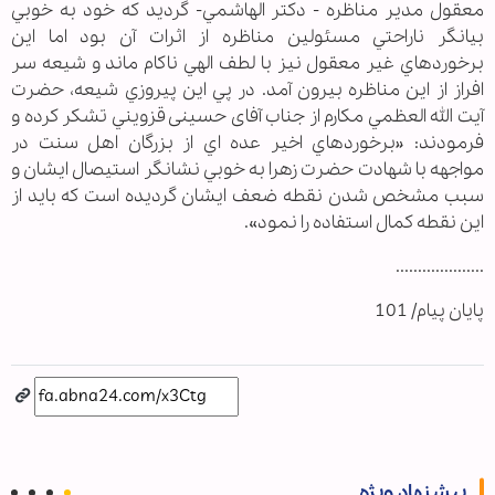
معقول مدير مناظره - دکتر الهاشمي- گرديد که خود به خوبي
بيانگر ناراحتي مسئولين مناظره از اثرات آن بود اما اين
برخوردهاي غير معقول نيز با لطف الهي ناکام ماند و شيعه سر
افراز از اين مناظره بيرون آمد. در پي اين پيروزي شيعه، حضرت
آيت الله العظمي مکارم از جناب آفای حسینی قزويني تشکر کرده و
فرمودند: «برخوردهاي اخير عده اي از بزرگان اهل سنت در
مواجهه با شهادت حضرت زهرا به خوبي نشانگر استيصال ايشان و
سبب مشخص شدن نقطه ضعف ايشان گرديده است که بايد از
اين نقطه کمال استفاده را نمود».
....................
پایان پيام/ 101
پیشنهاد ویژه