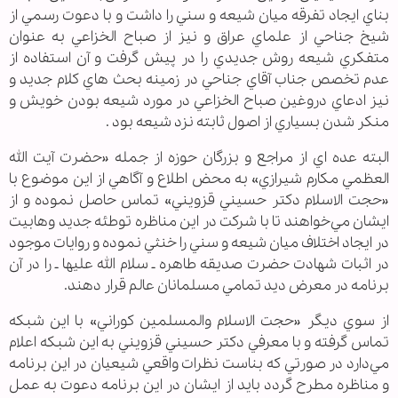
بناي ايجاد تفرقه ميان شيعه و سني را داشت و با دعوت رسمي از
شيخ جناحي از علماي عراق و نيز از صباح الخزاعي به عنوان
متفکري شيعه روش جديدي را در پيش گرفت و آن استفاده از
عدم تخصص جناب آقاي جناحي در زمينه بحث هاي کلام جديد و
نيز ادعاي دروغين صباح الخزاعي در مورد شيعه بودن خويش و
منکر شدن بسياري از اصول ثابته نزد شيعه بود .
البته عده اي از مراجع و بزرگان حوزه از جمله «حضرت آيت الله
العظمي مکارم شيرازي» به محض اطلاع و آگاهي از اين موضوع با
«حجت الاسلام دکتر حسيني قزويني» تماس حاصل نموده و از
ايشان مي‌خواهند تا با شرکت در اين مناظره توطئه جديد وهابيت
در ايجاد اختلاف ميان شيعه و سني را خنثي نموده و روايات موجود
در اثبات شهادت حضرت صديقه طاهره ـ سلام الله عليها ـ را در آن
برنامه در معرض ديد تمامي مسلمانان عالم قرار دهند.
از سوي ديگر «حجت الاسلام والمسلمین کوراني» با اين شبکه
تماس گرفته و با معرفي دکتر حسيني قزويني به اين شبکه اعلام
مي‌دارد در صورتي که بناست نظرات واقعي شيعيان در اين برنامه
و مناظره مطرح گردد بايد از ايشان در اين برنامه دعوت به عمل