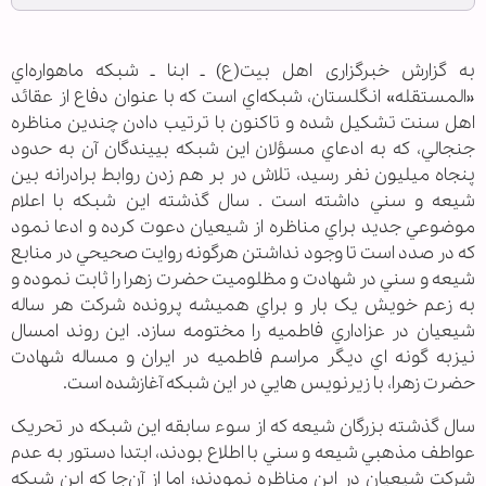
به گزارش خبرگزاری اهل بیت(ع) ـ ابنا ـ شبکه ماهواره‌اي
«المستقله» انگلستان، شبکه‌اي است که با عنوان دفاع از عقائد
اهل سنت تشکيل شده و تاکنون با ترتيب دادن چندين مناظره
جنجالي، که به ادعاي مسؤلان اين شبکه بييندگان آن به حدود
پنجاه ميليون نفر رسيد، تلاش در بر هم زدن روابط برادرانه بين
شيعه و سني داشته است . سال گذشته اين شبکه با اعلام
موضوعي جديد براي مناظره از شيعيان دعوت کرده و ادعا نمود
که در صدد است تا وجود نداشتن هرگونه روايت صحيحي در منابع
شيعه و سني در شهادت و مظلوميت حضرت زهرا را ثابت نموده و
به زعم خويش يک بار و براي هميشه پرونده شرکت هر ساله
شيعيان در عزاداري فاطميه را مختومه سازد. اين روند امسال
نيزبه گونه اي ديگر مراسم فاطميه در ايران و مساله شهادت
حضرت زهرا، با زيرنويس هايي در اين شبکه آغازشده است.
سال گذشته بزرگان شيعه که از سوء سابقه اين شبکه در تحريک
عواطف مذهبي شيعه و سني با اطلاع بودند، ابتدا دستور به عدم
شرکت شيعيان در اين مناظره نمودند؛ اما از آن‌جا که اين شبکه