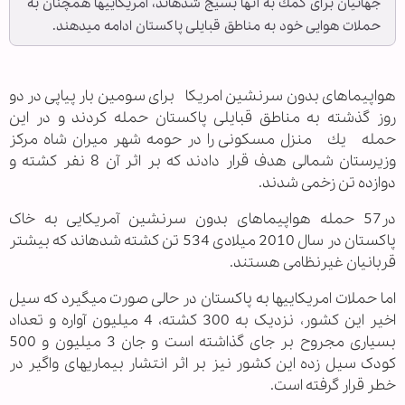
جهانیان برای كمك به آنها بسیج شده‏اند، آمریكایی‏ها همچنان به
حملات هوایی خود به مناطق قبایلی پاكستان ادامه می‏دهند.
هواپیماهای بدون سرنشین امریکا برای سومین بار پیاپی در دو
روز گذشته به مناطق قبایلی پاكستان حمله كردند و در این
حمله یك منزل مسکونی را در حومه شهر میران شاه مرکز
وزیرستان شمالی هدف قرار دادند كه بر اثر آن 8 نفر كشته و
دوازده تن زخمی شدند.
در57 حمله هواپیماهای بدون سرنشین آمریکایی به خاک
پاکستان در سال 2010 میلادی 534 تن کشته شده‏اند که بیشتر
قربانیان غیرنظامی هستند.
اما حملات امریکایی‏ها به پاکستان در حالی صورت می‏گیرد که سیل
اخیر این کشور، نزدیک به 300 کشته، 4 میلیون آواره و تعداد
بسیاری مجروح بر جای گذاشته است و جان 3 میلیون و 500
کودک سیل زده این کشور نیز بر اثر انتشار بیماری‏های واگیر در
خطر قرار گرفته است.