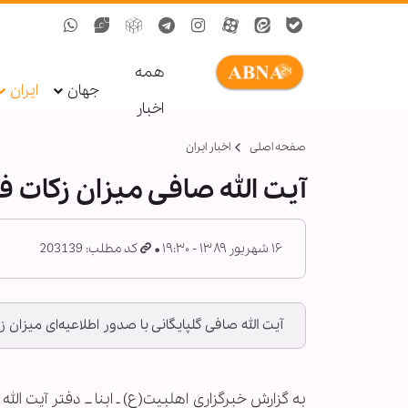
همه
جهان
ایران
اخبار
صفحه اصلی
اخبار ایران
آیت الله صافی میزان زکات فطره را 1500 تومان
۱۶ شهریور ۱۳۸۹ - ۱۹:۳۰
کد مطلب: 203139
آیت الله صافی گلپایگانی با صدور اطلاعیه‌ای میزان ز
به گزارش خبرگزاری اهل‏بیت(ع) ـ ابنا ــ دفتر آیت ا