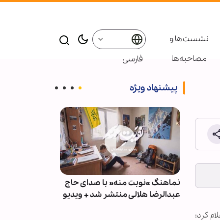
نشست‌ها و
مصاحبه‌ها
فارسی
پیشنهاد ویژه
عین
نماهنگ «نوبت منه» با صدای حاج
گزارش تصویری 
 کارپی
عبدالرضا هلالی منتشر شد + ویدیو
اربعین حسینی 
خولنای بنگلاد
ام کرد: