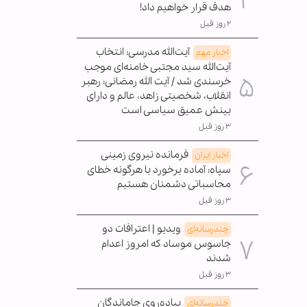
هدف قرار خواهیم داد!
۲ روز قبل
آیت‌الله مدرسی: انتخاب
اخبار مهم
آیت‌الله سید مجتبی خامنه‌ای موجب
خرسندی شد / آیت الله رمضانی: رهبر
انقلاب، شخصیتی زاهد، عالم و دارای
بینش عمیق سیاسی است
۳ روز قبل
فرمانده نیروی زمینی
اخبار ایران
سپاه: آماده برخورد با هرگونه خطای
محاسباتی دشمنان هستیم
۳ روز قبل
ویدیو | اعترافات دو
چندرسانه‌ای
جاسوس موساد که امروز اعدام
شدند
۳ روز قبل
پیاده‌روی جاماندگان
چندرسانه‌ای