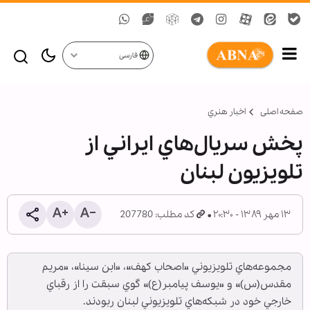
فارسی
صفحه اصلی
اخبار هنري
پخش سريال‌هاي ايراني از
تلويزيون لبنان
۱۳ مهر ۱۳۸۹ - ۲۰:۳۰
کد مطلب: 207780
مجموعه‌هاي تلويزيوني «اصحاب كهف»، «ابن سينا»، «مريم
مقدس(س)» و «يوسف پيامبر(ع)» گوي سبقت را از رقباي
خارجي خود در شبكه‌هاي تلويزيوني لبنان ربودند.