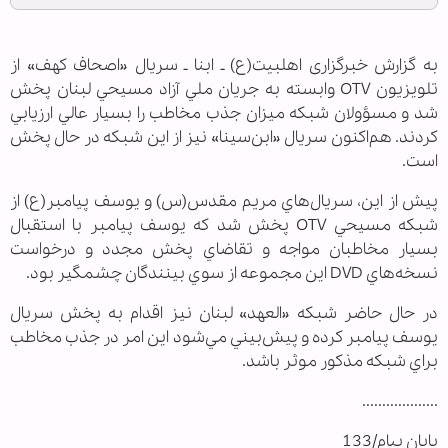
به گزارش خبرگزاری اهل‏بیت(ع) ـ ابنا ـ سريال «اصحاف كهف» از
تلويزيون OTV وابسته به جريان ملي آزاد مسيحي لبنان پخش
شد و مسؤولان شبكه ميزان جذب مخاطب را بسيار عالي ارزيابي
كردند. هم‌اكنون سريال «ابن‌سينا» نيز از اين شبكه در حال پخش
است.
پيش از اين، سريال‌هاي مريم مقدس(س) و يوسف پيامبر(ع) از
شبكه مسيحي OTV پخش شد كه يوسف پيامبر با استقبال
بسيار مخاطبان مواجه و تقاضاي پخش مجدد و درخواست
نسخه‌هاي DVD اين مجموعه از سوي بينندگان چشمگير بود.
در حال حاضر شبكه «العهد» لبنان نيز اقدام به پخش سريال
يوسف پيامبر كرده و پيش‌بيني مي‌شود اين امر در جذب مخاطب
براي شبكه مذكور موثر باشد.
...................
پایان پیام/133