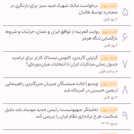
درخواست مالک شهرک امید سبز برای بازنگری در
اخبار جهان
مصادره توسط طالبان
۳ روز قبل
روایت العربیه از توافق ایران و عمان؛ جزئیات و شروط
اخبار مهم
بازگشایی تنگه هرمز
۲ روز قبل
گزارش گاردین: کابوس ترسناک کارتر برای ترامپ؛
اخبار جهان
جدول زمانی مذاکرات ایران تا انتخابات میان‌دوره‌ای؟
۸ ساعت قبل
ویدیو | ایالت میشیگان میزبان »بزرگترین راهپیمایی
اخبار جهان
اربعین حسینی در آمریکا« شد
۳ روز قبل
تحلیلگر صهیونیست: رئیس جدید موساد باید دلایل
اخبار جهان
شکست طرح براندازی نظام ایران را بررسی کند
دیروز ۲۳:۲۱