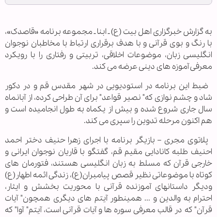
به گزارش خبرگزاری اهل بیت (ع) ـ ابنا ـ مجموعه برنامه «قاصدک»،
با رنگ و بوی قرآنی و با هدف برقراری ارتباط با مخاطبان نوجوان
انگلیسی زبان، موضوعات اخلاقی، تربیتی و رفتاری را با رویکرد
معرفی آموزه های دینی عرضه می کند.
ضبط این برنامه در استودیویی در شهر مقدس قم و در دکور
شاد و چشم نوازی که" نصیر قواعد" برای آن طراحی کرده، از آبانماه
سال جاری شروع شده و بیش از یکماه به طول انجامیده است و
هم اکنون مرحله تدوین را سپری می کند.
پلاتوی مجری – بازیگر برنامه با اجرای زهرا حنیف دختر احمد
احنیف طلبه کانادایی مقیم قم، گفتگو با قاریان نوجوان ایرانی و
خارجی قرآن که مسلط به زبان انگلیسی هستند، فتورمان های
کوتاه با موضوعاتی نظیر قصص پیامبران(ع)، زندگی ائمه اطهار(ع)
ودیگر داستانهای آموزنده قرآنی با محوریت بخشش و ایثار،
احترام به والدین و ... همینطور آیتم های دیگری همچون" آیات
قرآن" که در قالب معرفی سوره ها و آیات قرآنی است، آیتم" آوا" که