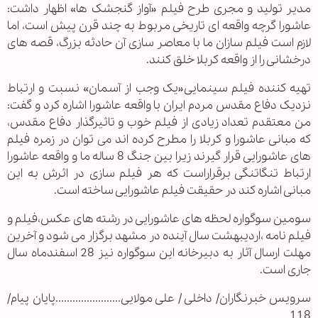
مدیر تولید و مجری طرح فیلم «آواز گنجشک ها» اظهار داشت:
عاشورا گرچه واقعه ای تاریخی مربوط به چند قرن پیش است، اما
لازم است فیلم سازان ما با معاصر سازی آن حادثه بزرگ، قصه های
درخشانی را از واقعه کربلا خلق کنند.
تهیه کننده فیلم سینمایی«یک وجب از آسمان» نسبت و ارتباط
نزدیک دفاع مقدس مردم ایران با واقعه عاشورا اشاره کرد و گفت:
من معتقدم تعداد زیادی از فیلم خوب و تاثیرگذار دفاع مقدس،
که مبانی عاشورا و کربلا را مطرح کرده اند می توان در زمره فیلم
های عاشورایی قرار گیرند زیرا بین جنگ 8 ساله ما و واقعه عاشورا
ارتباط تنگاتنگی برقراراست که هر فیلم سازی در اثرش به این
مبانی اشاره کند در حقیقت فیلم عاشورایی ساخته است.
سومین سوگواره لحظه های عاشورایی در رشته های عکس،فیلم و
فیلم نامه ،اردیبهشت سال آینده در مشهد برگزار می شود و آخرین
مهلت ارسال آثار به دبیرخانه این سوگواره نیز 28 اسفندماه سال
جاری است.
سرویس خبرنگاران/ داخلی / علی مولایی.......................پایان پیام/
118