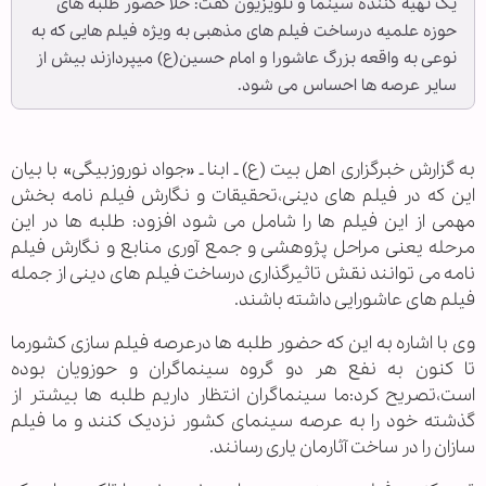
یک تهیه کننده سینما و تلویزیون گفت: خلا حضور طلبه های
حوزه علمیه درساخت فیلم های مذهبی به ویژه فیلم هایی که به
نوعی به واقعه بزرگ عاشورا و امام حسین(ع) می‎‏پردازند بیش از
سایر عرصه ها احساس می شود.
به گزارش خبرگزاری اهل بیت (ع) ـ ابنا ـ «جواد نوروزبیگی» با بیان
این که در فیلم های دینی،تحقیقات و نگارش فیلم نامه بخش
مهمی از این فیلم ها را شامل می شود افزود: طلبه ها در این
مرحله یعنی مراحل پژوهشی و جمع آوری منابع و نگارش فیلم
نامه می توانند نقش تاثیرگذاری درساخت فیلم های دینی از جمله
فیلم های عاشورایی داشته باشند.
وی با اشاره به این که حضور طلبه ها درعرصه فیلم سازی کشورما
تا کنون به نفع هر دو گروه سینماگران و حوزویان بوده
است،تصریح کرد:ما سینماگران انتظار داریم طلبه ها بیشتر از
گذشته خود را به عرصه سینمای کشور نزدیک کنند و ما فیلم
سازان را در ساخت آثارمان یاری رسانند.