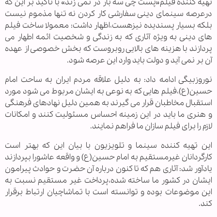
تهیه کننده فیلم«پست چی سه بار در نمی زند» با تاکید بر این که
درعرصه سینمای دینی سفارشی کار کردن نه تنها مذموم نیست
بلکه بسیار پسندیده نیزهست،اظهار داشت: معمولا ساخت فیلم
های دینی به ویژه آثاری که به زندگی و شخصیت ائمه اطهار می
پردازند با هزینه های بالایی روبروست که بخش خصوصی از عهده
آن بر نمی آید و دولت باید وارد این عرصه شود.
نوروزبیگی ادامه داد: به دلیل علاقه مردم ایران به ساحت امام
حسین(ع)،فیلم هایی که به نوعی به ایشان مربوط می شود مورد
استقبال مخاطبان قرار می گیرند به همین دلیل نهادهای فرهنگی
و هنری ما باید در این زمینه احساس مسئولیت کنند و امکانات
لازم را برای فیلم سازان ما فراهم نمایند.
این تهیه کننده سینما و تلویزیون با بیان این که بهتر است
کارگردانان غیرمستقیم به امام حسین(ع) و واقعه عاشورا بپردازند
یادآور شد: آثاری هم که تا کنون درباره آن حضرت و حوادث پیرامون
ایشان در کشور ما ساخته شده،پرداخت غیر مستقیم نسبت به
این موضوعات بوده و توانسته است با تماشاچیان ارتباط برقرار
کند.