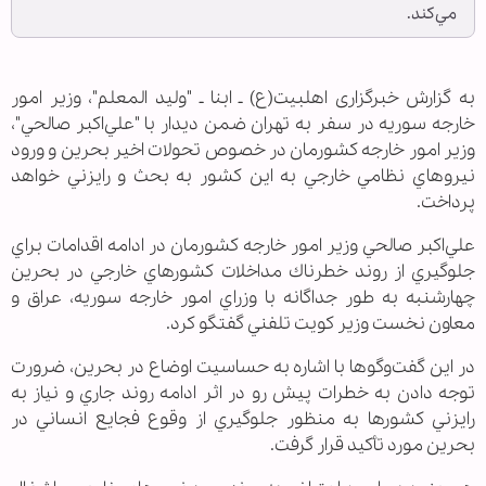
مي‌كند.
به گزارش خبرگزاری اهل‏بیت(ع) ـ ابنا ـ "
وليد المعلم"، وزير امور
خارجه سوريه در سفر به تهران ضمن ديدار با "علي‌اكبر صالحي"،
وزير امور خارجه كشورمان در خصوص تحولات اخير بحرين و ورود
نيروهاي نظامي خارجي به اين كشور به بحث و رايزني خواهد
پرداخت
.
علي‌اكبر صالحي وزير امور خارجه كشورمان در ادامه اقدامات براي
جلوگيري از روند خطرناك مداخلات كشورهاي خارجي در بحرين
چهارشنبه به طور جداگانه با وزراي امور خارجه سوريه، عراق و
معاون نخست وزير كويت تلفني گفتگو كرد
.
در اين گفت‌وگوها با اشاره به حساسيت اوضاع در بحرين، ضرورت
توجه دادن به خطرات پيش رو در اثر ادامه روند جاري و نياز به
رايزني كشورها به منظور جلوگيري از وقوع فجايع انساني در
بحرين مورد تأكيد قرار گرفت
.