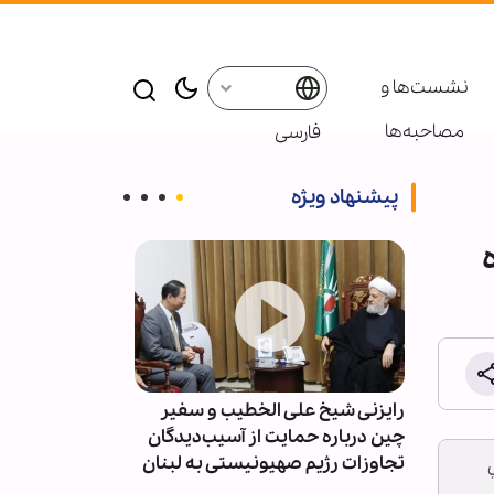
نشست‌ها و
مصاحبه‌ها
فارسی
پیشنهاد ویژه
ئوتا و
رایزنی شیخ علی الخطیب و سفیر
حسین الحاج ح
ام
چین درباره حمایت از آسیب‌دیدگان
مستقیم با رژی
تجاوزات رژیم صهیونیستی به لبنان
متوقف و روند ک
اصلاح شود