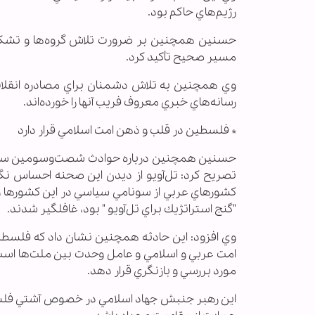
رژيم‌هاي حاكم بود.
حسنين همچنين بر ضرورت تلاش گروه‌ها و تشكل‌
مسير صحيح تأكيد كرد.
وي همچنين به تلاش دشمنان براي مصادره انقلاب
رسانه‌هاي خبري معروف فريب آنها را خورده‌اند.
* فلسطين در قلب و ذهن امت اسلامي قرار دارد
حسنين همچنين درباره حوادث شصت‌وسومين سالرو
تصريح كرد: تل‌آويو از ديدن اين صحنه احساس نگ
"گنج استراتژيك براي تل‌آويو " بود، غافلگير شدند.
وي افزود: اين حادثه همچنين نشان داد كه فلسطي
امت عربي و اسلامي و عامل وحدت بين ملت‌ها است و 
مورد بررسي و بازنگري قرار دهد.
اين رهبر جنبش جهاد اسلامي در خصوص آشتي فلسطينيا