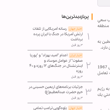
پربازدیدترین‌ها
رب سعي
ر منطقه
رسانه آمریکایی از تلفات
اخبار جهان
ارتش آمریکا در جنگ با ایران پرده
برداشت
طين به
۳ روز قبل
دارد.
اعدام "امید بهزاد" و "پوریا
اخبار ایران
صفوت" از عوامل موساد و
اینترنشنال در جنگ‌های ۱۲ روزه و ۴۰
این رهبر جنبش جهاد اسلامی در ادامه تأكيد كرد: در قاموس جهاد اسلامي طرح تشكيل كشور فلسطين در مرزهاي سال 1967
روزه
 تعامل
۳ روز قبل
جزئیات برنامه‌های اربعین حسینی در
ه رژيم
حرم حضرت عبدالعظیم(ع)
حتي يك
۳ روز قبل
یاوه‌گویی ترامپ تمامی
اخبار جهان