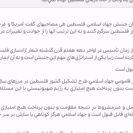
ي يك وجب از خاك تاريخي فلسطين كوتاه نمي‌آيد.
 رهبران جنبش جهاد اسلامي فلسطين طی مصاحبه‏ای گفت: آمريكا و غ
 فلسطين سرگرم كنند و به اين ترتيب آنها را از حوادث و تغييرات د
 زمان تأسيس در اواخر دهه هفتم قرن گذشته شعار آزادسازي فلس
رده است زيرا يكي از استراتژي‌هاي مهم اين جنبش است و به آن ايمان 
ست بدون پرداخت هيچ امتيازي به رژيم صهيونيستي با اين مسئله
مل و غيرمشروط در نتيجه مقاومت و بدون پرداخت هيچ امتيازي ب
ه‌اي قابل قبول است و جهاد اسلامي هرگز كوتاهي يا سازش بر سر 