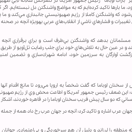
اراك اوباما " رئيس جمهور آمريكا در كنفرانس سالانه لابي صهي
د، ما بارها تاكيد كرده‌ايم كه به مواضع واشنگتن دل نبسته‌ايم. اگر
د كه واشنگتن كاملا از رژيم صهيونيستي جانبداري مي‌كند و ما با
ي تغييرات و فشارهاي ناشي از انقلاب‌هاي عربي به‏ويژه آنچه در صحن
ب و مسلمانان بدهد كه واشنگتن بي‌طرف است و براي برقراري آنچه 
 و در عين حال به تلاش‌هاي خود براي جلب رضايت تل‌آويو از طريق
شت آوارگان به سرزمين خود، ادامه شهرك‌سازي و تضمين امني
 سخنان اوباما كه گفت شخصاً به اروپا مي‌رود تا مانع اقدام آنها 
اين ضعف رئيس جمهور آمريكا و اطاعت محض وي از رژيم صهيوني
ني كه دو سال پيش فريب سخنان اوباما را در قاهره خوردند، آشكار ك
هان عرب اشاره و تاكيد كرد: آنچه در جهان عرب رخ داد همه از جمله
كه منطقه را لرزاند و دليل آن هم سرخوردگي و بي‌اعتمادي جوانان 