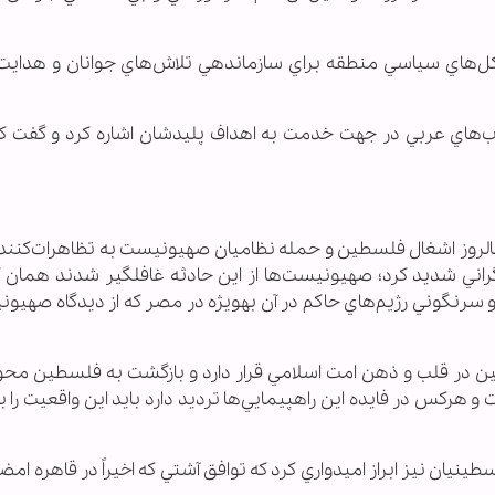
هاي سياسي منطقه براي سازماندهي تلاش‌هاي جوانان و هدايت آ
‌هاي عربي در جهت خدمت به اهداف پليدشان اشاره كرد و گفت ك
ز اشغال فلسطين و حمله نظاميان صهيونيست به تظاهرات‌كنندگ
راني شديد كرد؛ صهيونيست‌ها از اين حادثه غافلگير شدند همان گ
كشورهاي عربي از سونامي سياسي در اين كشورها و سرنگوني رژيم‌هاي حاكم در آن به‎ويژه در مصر كه 
ن در قلب و ذهن امت اسلامي قرار دارد و بازگشت به فلسطين محو
هركس در فايده اين راهپيمايي‌ها ترديد دارد بايد اين واقعيت را 
ن نيز ابراز اميدواري كرد كه توافق آشتي كه اخيراً در قاهره امض