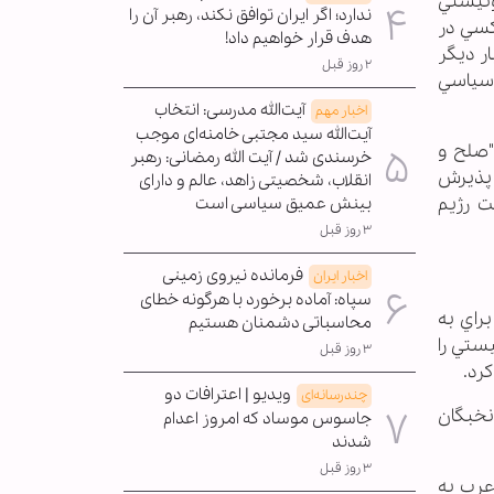
ونيستي
ندارد؛ اگر ایران توافق نکند، رهبر آن را
 كسي در
هدف قرار خواهیم داد!
ر ديگر
۲ روز قبل
ه سياسي
آیت‌الله مدرسی: انتخاب
اخبار مهم
آیت‌الله سید مجتبی خامنه‌ای موجب
"صلح و
خرسندی شد / آیت الله رمضانی: رهبر
 پذيرش
انقلاب، شخصیتی زاهد، عالم و دارای
ت رژيم
بینش عمیق سیاسی است
۳ روز قبل
فرمانده نیروی زمینی
اخبار ایران
سپاه: آماده برخورد با هرگونه خطای
براي به
محاسباتی دشمنان هستیم
ستي را
۳ روز قبل
رد.
ویدیو | اعترافات دو
چندرسانه‌ای
 نخبگان
جاسوس موساد که امروز اعدام
شدند
۳ روز قبل
عرب به