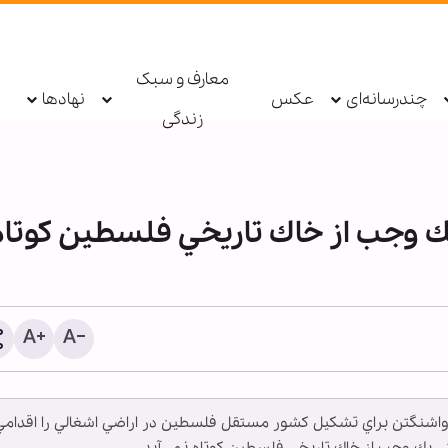
معارف و سبک
چندرسانه‌ای
عکس
نهادها
زندگی
 وجب از خاك تاريخي فلسطين كوتاه
موج بی‌سابقه مهاجرت به س
ملیلیه؛ بحران اجتماعی یا پی
سیاسی؟
اشنگتن براي تشكيل كشور مستقل فلسطين در اراضي اشغالي را اقدامي