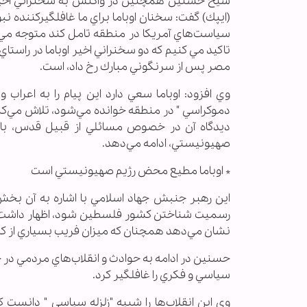
شيخ حسنين همچنين در واكنش به سخنراني اخير "ب
(ايپك) گفت: سخنان اوباما براي ما غافلگيركننده نبو
سياست‌هاي آمريكا در منطقه تامل كند متوجه مي‌شو
تاكيد مي كنيم كه دو سخنراني اخير اوباما در راستا
مصر پس از سرنگوني مبارك رخ داد، است.
وي افزود: اوباما سعي دارد اين پيام را به اعرا
دموكراسي " در منطقه خوانده مي‌شود، تلاش مي‌كند
ديدگاه آن در خصوص مسائلي از قبيل قدس، بازگ
صهيونيستي، ادامه مي‌دهد.
* اوباما مطيع محض رژيم صهيونيستي است
اين رهبر جنبش جهاد اسلامي با اشاره به آن بخش از
رسميت شناختن كشور فلسطين شود، اظهار داشت: 
نشان مي‌دهد همچنان كه ميزان فريب بسياري از كسا
حسنين در ادامه به حوادث و انقلاب‌هاي مردمي در ج
سياسي و فكري را غافلگير كرد.
وي اين انقلاب‌ها را شبيه "زلزله سياسي " دانست 