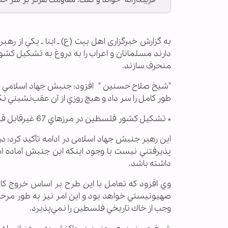
"فريبكارانه" خواند و گفت: مقاومت هرگز بر سر حت
به گزارش خبرگزاری اهل بیت (ع) ـ ابنا ـ يكي از
دارند مسلمانان و اعراب را به دروغ به تشكيل كشور
منحرف سازند.
"شيخ صلاح حسنين " افزود: جنبش جهاد اسلامي از
طور كامل را سر داد و هيچ روزي از آن عقب‌نشيني نك
* تشكيل كشور فلسطين در مرزهاي 67 غير‌قابل قبول است
پذيرفتني نيست با وجود اينكه اين جنبش آماده ا
داشته باشد.
وي افزود كه تعامل با اين طرح بر اساس خروج كا
صهيونيستي خواهد بود و اين امر نيز به طور مرحل
وجب از خاك تاريخي فلسطين را نمي‌پذيرد.