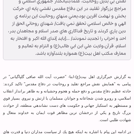
نقش بي بديل روحانيت، علما،بنيانگذار جمهوري اسلامي و
مراجع بزرگوار تقليد در اين دفاع مقدس نقشي پايه اي، حركت
بخش و نهضت آفرين بود،يعني منهاي روحانيت اين برنامه ي
الهي و خالص اسلامي تحقق نمي يافت/ شهداي روحاني الحق از
دين ياري كردند و تاريخ فداكاري هاي صدر اسلام و مجاهدان بدر،
احد و احزاب را تجديد نمودند/ ...[باید ]نداي الله اكبر و افتخار به
اسلام، قرآن،ولايت علي ابن ابي طالب(ع) و التزام به تعاليم و
معارف مكتب اهل بيت(ع) همواره بلندآوازه باشد.
به گزارش خبرگزاری اهل بیت(ع)-ابنا- "حضرت آیت الله صافی گلپاگیانی" در
پیامی به "همایش نقش مراجع تقلید و روحانیت در دفاع مقدس" تاکید کردند:
حادثه عظيم دفاع مقدس و دفع حمله و هجوم وحشيانه و به ظاهر برانداز انقلاب
اسلامي، و روبرو شدن شجاعانه و جوانان مسلمان با ارتش و نيروي بسيار قوي
و مستظهر به استكبار جهاني و حكومت هاي دست نشاندهي منطقه، از حوادث
بزرگ تاريخ و يكي از درخشان ترين مظاهر قوت ايمان به خداوند متعال و
شهادت طلبي است.
در ادامه اين پيام با اشاره به اينكه هيچ يك از سياست مداران دنيا و قدرت هاي