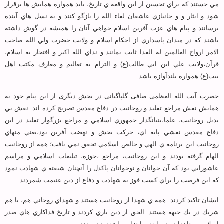
مي جستند كه براي تحسين از اين واقعه ي تاريخ، بايد همواره همايش ها برقرار
شود و ايثار و و جانبازي عاشقان لقاء الله را بازگو كنند و به نسل هاي آينده
برسانند و پيام هاي عزت آفرين اسلام خواهي آنان را هميشه در گوش داشته
باشند كه در ميدان پاسداري از احكام اسلام و ولايت حضرت ولي الله صاحب
الامر ارواح العالمين له الفدا ثابت بمانند و نداي الله اكبر و افتخار به اسلام،
قرآن،ولايت علي ابن ابي طالب(ع) و التزام به تعاليم و معارف مكتب اهل
بيت(ع) همواره بلندآوازه باشد.
حضرت آیت الله العظمی صافی گلپاگیانی در بخش دیگری از این پیام خود به
همایش نقش مراجع تقلید و روحانیت در دفاع مقدس تصریح کرده اند: نقش بي
بديل روحانيت، علما،بنيانگذار جمهوري اسلامي و مراجع بزرگوار تقليد در اين
دفاع مقدس نقشي پايه اي، حركت بخش و نهضت آفرين بود،يعني منهاي
روحانيت اين برنامه ي الهي و خالص اسلامي تحقق نمي يافت؛ همه از روحانيت
الهام گرفته بودند و اين روحانيت، مراجع ،حوزه، تبليغات اسلامي و مراسم
عاشورايي بود كه آن جوانان و نوجوانان پاكدل را آنچنان شيفته ي شهادت نمود
كه اين فرصت را براي كسب فوز به شهادت و دفاع از دين غنيمت شمردند.
ایشان تاکید کردند: همه ي شهدا از روحانيت هستند و شهداي روحاني هم، با هم
شريك در يك جبهه هستند. الحق از دين ياري كردند و تاريخ فداكاري هاي صدر