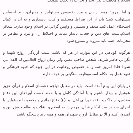
اسلام و مجاهدان بدر، احد و احزاب را تجديد نمودند.
و اما امروز؛ همه از زن و مرد بخصوص مسئولين و مديران، بايد احساس
مسئوليت كنند؛ بايد از اين صراط مستقيم و كتب، پاسداري و به آن در كمال
استحكام عمل كنند.ضعف و سستي و واپس گرائي در اسلام وجود ندارد. شعائر
اسلام،سنت هاي دين و حجاب پايدار بماند و اختلاط زن و مرد و تظاهر بر
محرمات، همه بايد متروك و ممنوع شود.
هرگونه كوتاهي در اين موارد، از هر كه باشد، سبب آزردگي ارواح شهدا و
نگراني خاطر شريف شخص صاحب عصر، ولي زمان ارواح العالمين له الفدا مي
شود؛ فلذا امروز همه و به خصوص روحانيت در اين جبهه كه جبهه فرهنگي و
تعهد عمل به احكام است،وظيفه سنگيني بر عهده دارند.
در پایان این پیام آمده است: بايد در مقابل تهاجم دشمنان اسلام و قرآن عزيز
هوشيار و بيدار باشيم و با آمادگي كامل و با حفظ دست آوردهاي اين دفاع
مقدس، از حاكميت فقه نوراني اهل بيت(ع) دفاع نمائيم و مخصوصا مسئولين با
اجراي صد در صد احكام قرآن، مردم را به اسلام و انقلاب و نظام خوش بين و
اميدوار كنند و الا در مقابل ارواح شهيدان همه و همه بايد پاسخگو باشند.
............