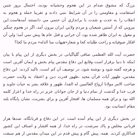
بزرگ كه مشوق صدام در اين هجوم وحشيانه بودند، احتمال بروز چنين
استقامت و مقاومتي را در آن شرايط نمي دادند و تقريبا حمله و هجوم به
انقلاب را به حدت و شدت با براندازي آن حتمي مي دانستند آمدهاست:اين
نيرويي كه از آستين شيعيان و مردم ولايي ايران بيرون آمد، اگر در هجوم چنگيز
و مغول به ايران ظاهر شده بود، آن خرابي و قتل عام ها پيش نمي آمد؛ ولي آن
افكار صوفيانه و راحت طلبانه كجا و شعار«هيهات منا الذله» مردم ما كجا؟
حضرت آیت الله العظمی صافی گلپاگیانی در بخش دیگری از این پیام با بیان
اینکه تا دنيا برقرار است وقايع اين دفاع مقدس پيام بخش و ايمان آفرين است
و هرچه گفته شود و نوشته شود، در توصيف آن كم است، تاکید کردند: اين دفاع
مقدس، ظهور آيات قرآن مجيد ،ظهور قدرت دين و اعتقاد به ولايت حضرت
صاحب الامر مولانا ارواح العالمين له الفدا، ظهور و علاقه بشر به حيات جاويد و
قرب خدا و گذشت از تمام دنيا و از جان جوانان عزيز در راه خدا و اعزاز كلمه
الله بود و براي همه مسلمان ها، افتخار آفرين و براي بشريت، نشان پايگاه بلند
مقام انسانيت بود.
در بخش دیگری از این پیام آمده است :در اين دفاع و قربانگاه، صدها هزار
قرباني مخلص و پاك سرشت، در راه خدا، از همه اقشار و اصناف اين كشور
فداكاري كردند. همه، پيش گام و پيش قدم در اين ميدان مقدس از هم سبقت