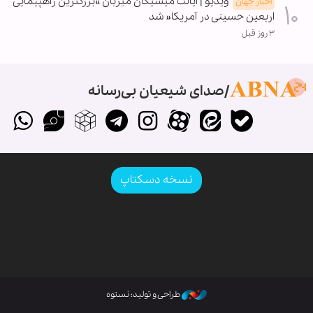
ویدیو | ایالت میشیگان میزبان »بزرگترین راهپیمایی
اخبار جهان
اربعین حسینی در آمریکا« شد
۳ روز قبل
صدای شیعیان بی‌رسانه
نسخه دسکتاپ
طراحی و تولید: نستوه