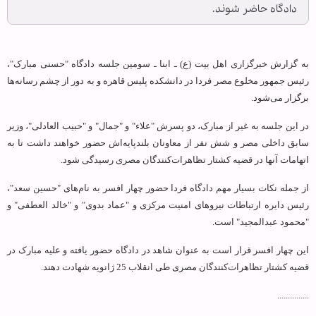
دادگاه حاضر شوند.
به گزارش خبرگزاری اهل بیت (ع) ـ ابنا ـ سومین جلسه دادگاه "حسنی مبارک"،
رئیس جمهور مخلوع مصر فردا در دانشکده پلیس قاهره و به دور از چشم رسانه‌ها
برگزار می‌شود.
در این جلسه به غیر از مبارک، دو پسرش "علاء" و "جمال" و "حبیب العادلی"، وزیر
سابق داخلی مصر و شش نفر از معاونان بلندپایه‌اش حضور خواهند داشت تا به
اتهامات آنها در قضیه کشتار تظاهرات‌کنندگان مصری رسیدگی شود.
از جمله نکات بسیار مهم دادگاه فردا حضور چهار افسر به نام‌های "حسین سعد"،
رئیس دایره ارتباطات نیروهای امنیت مرکزی و "عماد بدوی" و "خالد العطفی" و
"محمود عبدالمجید" است.
این چهار افسر قرار است به عنوان شاهد در دادگاه حضور یافته و علیه مبارک در
قضیه کشتار تظاهرات‌کنندگان مصری طی انقلاب 25 ژانویه شهادت دهند.
...............