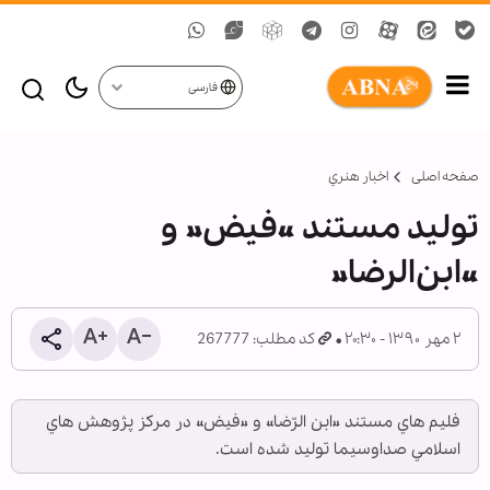
فارسی
صفحه اصلی
اخبار هنري
تولید مستند «فیض» و
«ابن‌الرضا»
۲ مهر ۱۳۹۰ - ۲۰:۳۰
کد مطلب: 267777
فليم هاي مستند «ابن الرّضا» و «فيض» در مركز پژوهش هاي
اسلامي صداوسيما توليد شده است.