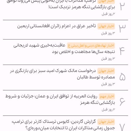
ترامپ: مذاکرات با ایران به‌خوبی پیش می‌رود؛ توافق
اخبار جهان
برای بازگشایی تنگه هرمز نزدیک است!
۲ روز قبل
تأخیر عراق در اعزام زائران افغانستانی اربعین
اخبار جهان
۳ روز قبل
عاقبت‌به‌خیری شهید لاریجانی
اخبار نهادهای دینی و اهل بیتی ع
نتیجه سال‌ها مجاهدت و اخلاص بود
۳ روز قبل
درخواست مالک شهرک امید سبز برای بازنگری در
اخبار جهان
مصادره توسط طالبان
۳ روز قبل
روایت العربیه از توافق ایران و عمان؛ جزئیات و شروط
اخبار مهم
بازگشایی تنگه هرمز
۲ روز قبل
گزارش گاردین: کابوس ترسناک کارتر برای ترامپ؛
اخبار جهان
جدول زمانی مذاکرات ایران تا انتخابات میان‌دوره‌ای؟