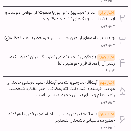
۳ روز قبل
اعدام "امید بهزاد" و "پوریا صفوت" از عوامل موساد و
اخبار ایران
اینترنشنال در جنگ‌های ۱۲ روزه و ۴۰ روزه
۳ روز قبل
جزئیات برنامه‌های اربعین حسینی در حرم حضرت عبدالعظیم(ع)
۳ روز قبل
یاوه‌گویی ترامپ تمامی ندارد؛ اگر ایران توافق نکند،
اخبار جهان
رهبر آن را هدف قرار خواهیم داد!
۲ روز قبل
آیت‌الله مدرسی: انتخاب آیت‌الله سید مجتبی خامنه‌ای
اخبار مهم
موجب خرسندی شد / آیت الله رمضانی: رهبر انقلاب، شخصیتی
زاهد، عالم و دارای بینش عمیق سیاسی است
۳ روز قبل
فرمانده نیروی زمینی سپاه: آماده برخورد با هرگونه
اخبار ایران
خطای محاسباتی دشمنان هستیم
۳ روز قبل