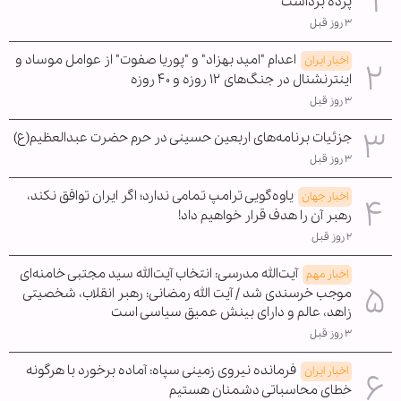
پرده برداشت
۳ روز قبل
اعدام "امید بهزاد" و "پوریا صفوت" از عوامل موساد و
اخبار ایران
اینترنشنال در جنگ‌های ۱۲ روزه و ۴۰ روزه
۳ روز قبل
جزئیات برنامه‌های اربعین حسینی در حرم حضرت عبدالعظیم(ع)
۳ روز قبل
یاوه‌گویی ترامپ تمامی ندارد؛ اگر ایران توافق نکند،
اخبار جهان
رهبر آن را هدف قرار خواهیم داد!
۲ روز قبل
آیت‌الله مدرسی: انتخاب آیت‌الله سید مجتبی خامنه‌ای
اخبار مهم
موجب خرسندی شد / آیت الله رمضانی: رهبر انقلاب، شخصیتی
زاهد، عالم و دارای بینش عمیق سیاسی است
۳ روز قبل
فرمانده نیروی زمینی سپاه: آماده برخورد با هرگونه
اخبار ایران
خطای محاسباتی دشمنان هستیم