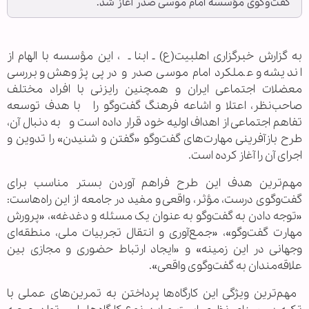
گفت‌وگوی مؤسسه امام موسی صدر آغاز شد.
به گزارش خبرگزاری اهل‎بیت(ع) ـ ابنا ـ ، این مؤسسه با الهام از
انديشه و عملکرد امام موسی صدر و در پی پژوهش و بررسی
معضلات اجتماعی ايران و همچنين رايزنی با افراد مختلف
صاحب‌نظر، اعتلا و اشاعه فرهنگ گفت‌وگو را با هدف توسعه
تفاهم اجتماعی از اهداف اوليه خود قرار داده است و به دنبال آن،
طرح بازآفرينی مهارت‌های گفت‌وگو «گفتن و شنيدن» را تدوين و
اجرای آن را آغاز کرده است.
مهم‌ترین هدف این طرح فراهم آوردن بستر مناسب برای
گفت‌وگوی درست، مؤثر، واقعی و مفيد در جامعه از این راه‌هاست:
«توجه دادن به گفت‌وگو به عنوان یک مسئله و دغدغه»، «پرورش
مهارت گفت‌وگو»، «جمع‌آوری و انتقال تجربيات ملی، منطقه‌ای
وجهانی در اين زمينه» و «ايجاد ارتباط حضوری و مجازی بين
علاقه‌مندان به گفت‌وگوی واقعی».
مهم‌ترين ويژگی اين کارگاه‌ها پرداختن به تمرين‌های عملی با