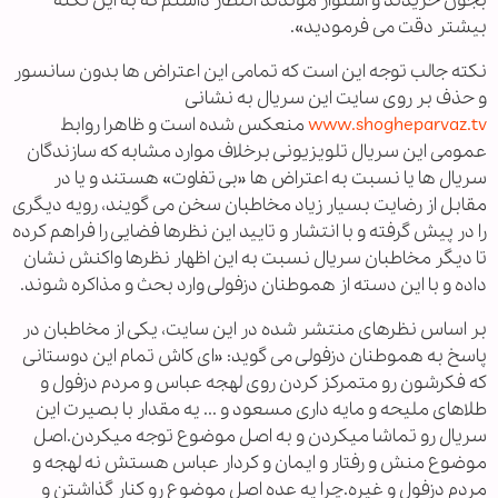
بجون خریدند و استوار موندند انتظار داشتم که به این نکته
بیشتر دقت می فرمودید».
نکته جالب توجه این است که تمامی این اعتراض ها بدون سانسور
و حذف بر روی سایت این سریال به نشانی
www.shogheparvaz.tv
منعکس شده است و ظاهرا روابط
عمومی این سریال تلویزیونی برخلاف موارد مشابه که سازندگان
سریال ها یا نسبت به اعتراض ها «بی تفاوت» هستند و یا در
مقابل از رضایت بسیار زیاد مخاطبان سخن می گویند، رویه دیگری
را در پیش گرفته و با انتشار و تایید این نظرها فضایی را فراهم کرده
تا دیگر مخاطبان سریال نسبت به این اظهار نظرها واکنش نشان
داده و با این دسته از هموطنان دزفولی وارد بحث و مذاکره شوند.
بر اساس نظرهای منتشر شده در این سایت، یکی از مخاطبان در
پاسخ به هموطنان دزفولی می گوید: «ای کاش تمام این دوستانی
که فکرشون رو متمرکز کردن روی لهجه عباس و مردم دزفول و
طلاهای ملیحه و مایه داری مسعود و ... یه مقدار با بصیرت این
سریال رو تماشا میکردن و به اصل موضوع توجه میکردن.اصل
موضوع منش و رفتار و ایمان و کردار عباس هستش نه لهجه و
مردم دزفول و غیره.چرا یه عده اصل موضوع رو کنار گذاشتن و