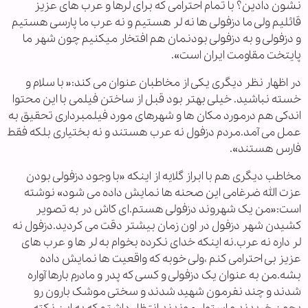
نشون دادین؟ با تمام احترامی که برای لرها و عرب های عزیز
قائلیم ولی ما دزفولی ها نه لر هستیم و نه عرب ما پارسی هستیم
و دزفولی و به دزفولی بودنمان هم افتخار میکنیم چون شهر ما
پایتخت مقاومت ایران است».
در اظهار نظر دیگری یکی از مخاطبان عنوان می کند:« با سلام و
خسته نباشید. خیلی بهتر بود قبل از ساختن فیلمی با این محتوا
اندکی هم درمورد مکان ها و شهرهای مورد فیلمبرداری تحقیق به
عمل می آمد.مردم دزفول نه عرب هستند و نه بختیاری بلکه فقط
فارس هستند».
مخاطب دیگری هم با ابراز گلایه از اینکه «با وجود دزفولی بودن
عزت الله ضرغامی این صحنه ها نمایش داده می شود» نوشته
است:«من یک شهروند دزفولی هستم.ای کاش در به تصویر
کشیدن شهر دزفول در اون زمان بیشتر دقت می کردید.دزفول نه
لر داره نه عرب.نه اینکه خدای نکرده بخوام به لر ها و عرب های
عزیز بی احترامی کنم ،ولی خوبه که واقعیت ها نمایش داده
بشه.من به عنوان یک دزفولی و کسی که پدر و مادرم بارها آواره
شدند و چند نفرمون شهید شدند و سختی موشک بارون رو