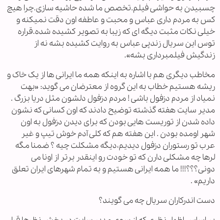
چسبیدن به حواشی فیلم.تخصص ما شده حاشیه سازی.چرا هیچ
کس به مردم داری عباس و محبت و عاطفه اون دقت نمیکنه و
خیلی نکات مثبت دیگه ای که زیبا به تصویر کشیده شده.قراره
توس این سریال زندپی عباس به روایت کشیده بشه نه از
زندگیش فیلمبرداری بشه».
مخاطب دیگری هم با اشاره به اینکه همه ما ایرانی ها از یک خاک و
ریشه هستیم خطاب به این گروه از معترضان می گوید: «بهت
نمیاد از مردم دزفول باشی ! مردم دزفول دلشون مثل دریا بزرگ .
مدیر سایت هفته گذشته توضیح دادند که اون کسانی که نشون
داده شدن از توریست هایی بودن که برای دیدن دزفول به اون
شهر اومده بودن . این هفته هم که کلی آدم خوش تیپ و غیر
عرب تو رستوران دزفول دیدیم،دیگه مشکلت چیه ؟ ضمنا مگه
لرها چه مشکلی دارن که تو خودت رو اینقدر برتر از اونا می
دونی؟؟؟!!! ما همه ایرانی هستیم و به تمام شهرهای ایران تعلق
داریم» .
دست اندرکاران سریال چه می گویند؟