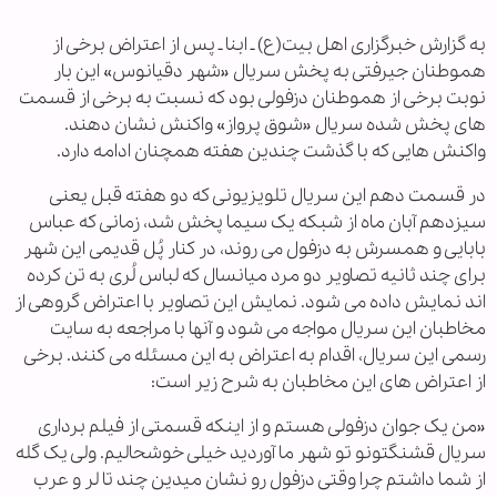
به گزارش خبرگزاری اهل بیت‏(ع) ـ ابنا ـ پس از اعتراض برخی از
هموطنان جیرفتی به پخش سریال «شهر دقیانوس» این بار
نوبت برخی از هموطنان دزفولی بود که نسبت به برخی از قسمت
های پخش شده سریال «شوق پرواز» واکنش نشان دهند.
واکنش هایی که با گذشت چندین هفته همچنان ادامه دارد.
در قسمت دهم این سریال تلویزیونی که دو هفته قبل یعنی
سیزدهم آبان ماه از شبکه یک سیما پخش شد، زمانی که عباس
بابایی و همسرش به دزفول می روند، در کنار پُل قدیمی این شهر
برای چند ثانیه تصاویر دو مرد میانسال که لباس لُری به تن کرده
اند نمایش داده می شود. نمایش این تصاویر با اعتراض گروهی از
مخاطبان این سریال مواجه می شود و آنها با مراجعه به سایت
رسمی این سریال، اقدام به اعتراض به این مسئله می کنند. برخی
از اعتراض های این مخاطبان به شرح زیر است:
«من یک جوان دزفولی هستم و از اینکه قسمتی از فیلم برداری
سریال قشنگتونو تو شهر ما آوردید خیلی خوشحالیم. ولی یک گله
از شما داشتم چرا وقتی دزفول رو نشان میدین چند تا لر و عرب