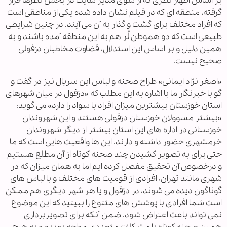
بر اساس اظهار نظری که از سوی مدیر سایت در بخش نظرها قرار
گرفته، منطقه ای که در فیلم نشان داده شده یکی از مناطقی است
که افراد مختلف برای گشت و گذار به آن می آیند. در چنین شرایطی
طبیعی است که دو هموطن لُر هم به این منطقه آمده باشند و به
همین دلیل و بر اساس این استدلال، قضاوت مخاطبان دزفولی
صحیح نیست.
«اصغر نژاد ایمانی» طراح صحنه و لباس این سریال نیز در گفت و
گو با خبرنگار ما با اشاره به این مطلب که «دزفول در میان شهرهای
استان خوزستان بیشترین میزان افراد با سواد را دارد» می گوید:
«بیشتر مسوولان خوزستان دزفولی هستند و این شهروندان
خوزستانی در اداره های این استان بیشتر از دیگر شهروندان
خرمشهری حضور داشته و دارند. این ها واقعیت هایی است که ما
حتی برای به تصویر کشیدن چند صحنه کوتاه از آن مطلع هستیم
و درخصوص آن تحقیق مفصل کرده ایم اما به همان میزان که در
شهری مانند تهران، افرادی از قومیت های مختلف و با لباس های
گوناگون دیده می شوند، در دزفول و یا هر شهر دیگری هم ممکن
است شما افرادی با پوشش های متنوع را ببینید که این موضوع
نمی تواند باعث اعتراض شود. ضمن آنکه برای تصویربرداری