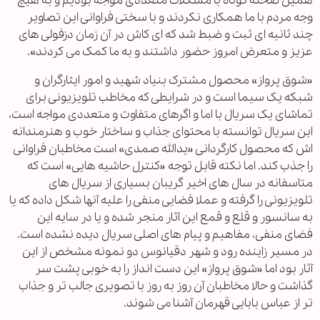
همین صحنه کوتاه با مشکلات متعددی مواجه بودیم و به هیچ
وجه مردم با ما همکاری نکردند و با سختی فراوانی این تصاویر
چند ثانیه ای ثبت و ضبط شد که ای کاش در آن زمان دزفولی های
عزیز و متعرض امروز حضور داشتند و به ما کمک می کردند».
«شوق پرواز» محصول مشترک بنیاد شهید و امور ایثارگران و
شبکه یک سیما است و در شرایطی که مخاطب تلویزیونی برای
تماشای یک سریال با اما و اگرهای متفاوت و متعددی مواجه است،
این سریال توانسته با محتوای جذاب و ساختار خوب و هنرمندانه
اش که محصول کارگردانی «یدالله صمدی» است مخاطبان فراوانی
را جذب کند. اما نکته قابل توجه «کنترل حاشیه هایی» است که
متاسفانه در سال های اخیر گریبان بسیاری از سریال های
تلویزیونی را گرفته و عملا فضایی منفی را علیه آنها شکل داده که یا
به سانسور و قلع و قمع این آثار منجر شده و یا در سایه این
فضای منفی، مفاهیم و پیام های اصلی سریال دیده نشده است.
در مسیر زاینده رود و شهر دقیانوس دو نمونه مشخص از این
آثار بود اما «شوق پرواز» این دست انداز را به خوبی پشت سر
گذاشت و حالا مخاطبان آن روز به روز با تصویری جالب تر و جذاب
تر از عباس بابایی قهرمان آشنا می شوند.