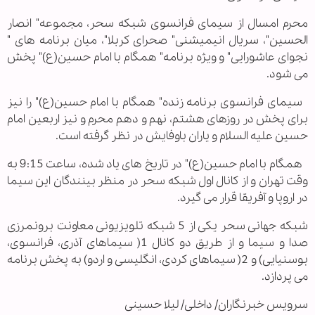
محرم امسال از سیمای فرانسوی شبکه سحر، مجموعه" انصار
الحسین"، سریال انیمیشنی" صحرای کربلا"، میان برنامه های "
نجوای عاشورایی" و ویژه برنامه" همگام با امام حسین(ع)" پخش
می شود.
سیمای فرانسوی برنامه زنده" همگام با امام حسین(ع)" را نیز
برای پخش در روزهای هشتم، نهم و دهم محرم و نیز اربعین امام
حسین علیه السلام و یاران باوفایش در نظر گرفته است.
همگام با امام حسین(ع)" در تاریخ های یاد شده، ساعت 9:15 به
وقت تهران و از کانال اول شبکه سحر در منظر بینندگان این سیما
در اروپا و آفریقا قرار می گیرد.
شبکه جهانی سحر یکی از 5 شبکه تلویزیونی معاونت برونمرزی
صدا و سیما و از طریق دو کانال 1( سیماهای آذری، فرانسوی،
بوسنیایی) و 2( سیماهای کردی، انگلیسی و اردو) به پخش برنامه
می پردازد.
سرویس خبرنگاران/ داخلی/ لیلا حسینی