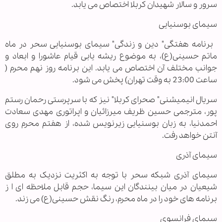
سرور و سالار شهیدان کربلا اختصاص می یابد.
سیمای بوسنیایی
برنامه هفتگی" دین و زندگی" سیمای بوسنیایی سحر در ماه
ماتم حسینی(ع)، به موضوع ریشه یابی قیام عاشورا و ابعاد و
جوانب مختلف آن اختصاص می یابد. این برنامه روز نهم محرم (
ساعت 23:00 به وقت تهران) پخش می شود.
سریال انیمیشنی" صحرای کربلا" نیز که با سرپرستی رحمان رستم
پور، مترجمی حسین ظریف میرزائیان و اپراتوری مهدی سعادت
احمدنیا، به زبان بوسنیایی زیرنویس شده، از هفتم محرم روی
آنتن خواهد رفت.
سیمای آذری
سیمای آذری شبکه سحر با توجه به اکثریت نزدیک به مطلق
شیعیان در میان بینندگان این سیما، حجم قابل ملاحظه ای ا ز
برنامه های خود را در ماه محرم، رنگ نقش حسینی(ع) می زند.
سیمای فرانسوی