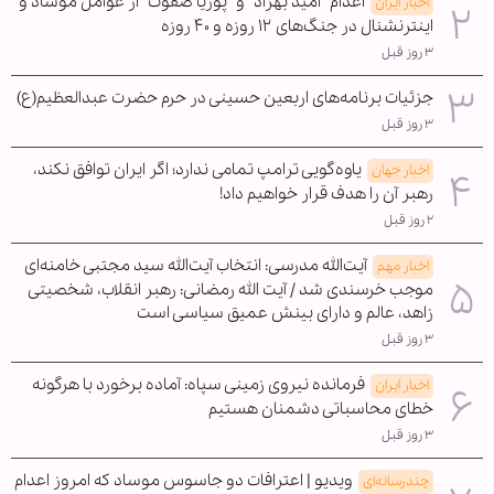
اعدام "امید بهزاد" و "پوریا صفوت" از عوامل موساد و
اخبار ایران
اینترنشنال در جنگ‌های ۱۲ روزه و ۴۰ روزه
۳ روز قبل
جزئیات برنامه‌های اربعین حسینی در حرم حضرت عبدالعظیم(ع)
۳ روز قبل
یاوه‌گویی ترامپ تمامی ندارد؛ اگر ایران توافق نکند،
اخبار جهان
رهبر آن را هدف قرار خواهیم داد!
۲ روز قبل
آیت‌الله مدرسی: انتخاب آیت‌الله سید مجتبی خامنه‌ای
اخبار مهم
موجب خرسندی شد / آیت الله رمضانی: رهبر انقلاب، شخصیتی
زاهد، عالم و دارای بینش عمیق سیاسی است
۳ روز قبل
فرمانده نیروی زمینی سپاه: آماده برخورد با هرگونه
اخبار ایران
خطای محاسباتی دشمنان هستیم
۳ روز قبل
ویدیو | اعترافات دو جاسوس موساد که امروز اعدام
چندرسانه‌ای