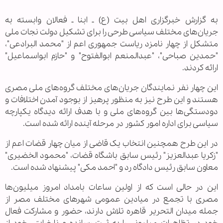
به گزارش خبرگزاری اهل بیت (ع) ـ ابنا ـ فعالان وابسته به
جریان‌های مختلف سیاسی طرحی را برای تشکیل دولت نجات ملی
متشکل از چهار نامزد ریاست جمهوری اعم از "محمد البرادعی"،
"حمدین صباحی"، "عبدالمنعم ابوالفتوح" و "حازم ابواسماعیل"
ارائه کردند.
این چهار نفر نمایندگان جریان‌های مختلف گروه‌های ملی مصری
هستند و این طرح نیز به منظور پرهیز از بوجود آمدن اختلافات و
دودستگی‌ها بین گروه‌های ملی و با هدف ارائه دیدگاه یکپارچه
سیاسی برای اداره امور کشور در مرحله آینده ارائه شده است.
در این طرح همچنین انتخاب یک قاضی از میان چهار قضات اعم از
"زکریا عبدالعزیز" رئیس سابق باشگاه قضات، "محمود الخضیری"
معاون سابق رئیس دادگاه رد و "احمد مکی" پیشنهاد شده است.
این در حالی است که از اولین ساعات بامداد امروز میلیون‌ها
مصری با تجمع در میادین عمومی شهرهای مختلف مصر از
جمله میدان التحریر قاهره تلاش دارند، حضور و مشارکت فعال