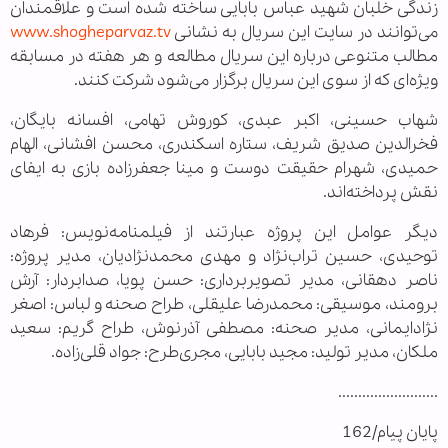
زندگی خلبان شهید عباس بابایی ساخته شده است و علاقمندان
می‌توانند در سایت این سریال به نشانی
www.shogheparvaz.tv
مطالب متنوعی درباره این سریال مطالعه و هر هفته در مسابقه
ویژه‌ای که از سوی این سریال برگزار می‌شود شرکت کنند.
شهاب حسینی، اکبر عبدی، کوروش تهامی، افسانه بایگان،
فخرالدین صدیق شریف، ستاره اسکندری، محسن افشانی، الهام
حمیدی، شهرام حقیقت دوست و مینا جعفرزاده بازی به ایفای
نقش پرداخته‌اند.
دیگر عوامل این پروژه عبارتند از فیلمنامه‌نویس: فرهاد
توحیدی، حسین تراب‌نژاد و مهدی محمدنژادیان، مدیر پروژه:
ناصر دهقانی، مدیر تصویربرداری: حسن پویا، صدابردار: آرش
برومند، موسیقی: محمدرضا علیقلی، طراح صحنه و لباس: اصغر
نژادایمانی، مدیر صحنه: مصطفی آذرنوش، طراح گریم: سعید
ملکان، مدیر تولید: مجید بابایی، مجری‌طرح: جواد قلی‌زاده.
.........................
پایان پیام/162