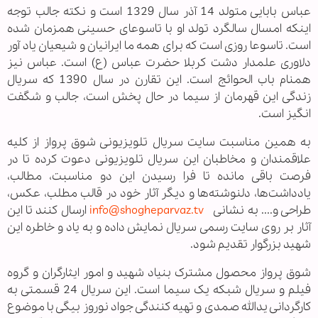
عباس بابایی متولد 14 آذر سال 1329 است و نکته جالب توجه
اینکه امسال سالگرد تولد او با تاسوعای حسینی همزمان شده
است. تاسوعا روزی است که برای همه ما ایرانیان و شیعیان یاد آور
دلاوری علمدار دشت کربلا حضرت عباس (ع) است. عباس نیز
همنام باب الحوائج است. این تقارن در سال 1390 که سریال
زندگی این قهرمان از سیما در حال پخش است، جالب و شگفت
انگیز است.
به همین مناسبت سایت سریال تلویزیونی شوق پرواز از کلیه
علاقمندان و مخاطبان این سریال تلویزیونی دعوت کرده تا در
فرصت باقی مانده تا فرا رسیدن این دو مناسبت، مطالب،
یادداشت‌ها، دلنوشته‌ها و دیگر آثار خود در قالب مطلب، عکس،
طراحی و.... به نشانی
info@shogheparvaz.tv
ارسال کنند تا این
آثار بر روی سایت رسمی سریال نمایش داده و به یاد و خاطره این
شهید بزرگوار تقدیم شود.
شوق پرواز محصول مشترک بنیاد شهید و امور ایثارگران و گروه
فیلم و سریال شبکه یک سیما است. این سریال 24 قسمتی به
کارگردانی یدالله صمدی و تهیه کنندگی جواد نوروز بیگی با موضوع