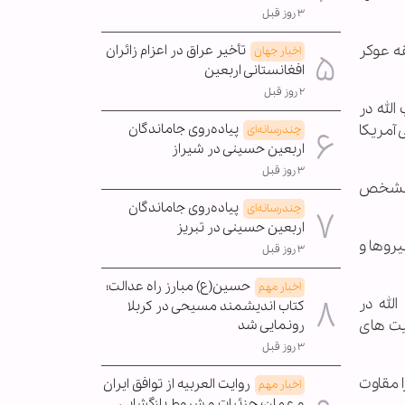
۳ روز قبل
ه عوکر
تأخیر عراق در اعزام زائران
اخبار جهان
افغانستانی اربعین
۲ روز قبل
لله در
پیاده‌روی جاماندگان
آمریکا
چندرسانه‌ای
اربعین حسینی در شیراز
۳ روز قبل
له مشخص
پیاده‌روی جاماندگان
چندرسانه‌ای
اربعین حسینی در تبریز
یروها و
۳ روز قبل
حسین(ع) مبارز راه عدالت؛
اخبار مهم
لله در
کتاب اندیشمند مسیحی در کربلا
یت های
رونمایی شد
۳ روز قبل
ا مقاوت
روایت العربیه از توافق ایران
اخبار مهم
و عمان؛ جزئیات و شروط بازگشایی