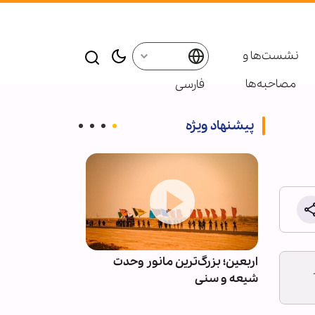
نشست‌ها و
مصاحبه‌ها
فارسی
پیشنهاد ویژه
رات
اربعین؛ بزرگ‌ترین مانور وحدت
شار
رقابل
شیعه و سنی
اربعینی در نور
متنی تا گفت‌وگو