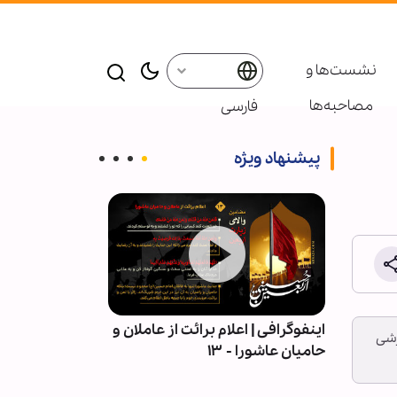
نشست‌ها و
مصاحبه‌ها
فارسی
پیشنهاد ویژه
| قلمِ
اینفوگرافی | اعلام برائت از عاملان و
اربعین در میان 
زشی
حامیان عاشورا - ۱۳
آیین عاشورایی