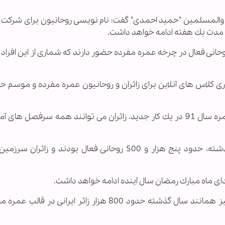
لام والمسلمین "حمید احمدی" گفت: نام نویسی روحانیون برای شركت 
ه مدت یك هفته ادامه خواهد داشت.
حانی فعال در چرخه عمره مفرده حضور دارند كه شماری از این افراد 
ی كلاس های آنلاین برای زائران و روحانیون عمره مفرده و موسم ح
مدیر آموزش بعثه مقام معظم رهبری افزود: در عمره سال 91 در یك كار جدید، زائران می توانند همه سرفصل 
به گفته احمدی، در عملیات عمره مفرده سال گذشته، حدود پنج هزار و 500 روحانی فعال بودند و زا
بنابر اعلام مسوولان سازمان حج و زیارت، امسال نیز همانند سال گذشته حدود 800 هزار زائر ایرانی 