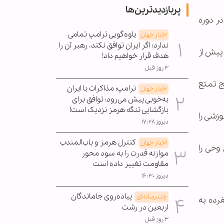
پربازدیدترین‌ها
در دوره
یاوه‌گویی ترامپ تمامی
اخبار جهان
ندارد؛ اگر ایران توافق نکند، رهبر آن را
پیش از
هدف قرار خواهیم داد!
۳ روز قبل
ج تمتع
ترامپ: مذاکرات با ایران
اخبار جهان
به‌خوبی پیش می‌رود؛ توافق برای
بازگشایی تنگه هرمز نزدیک است!
های آموزشی را
دیروز ۱۷:۲۸
کنترل هرمز و باب‌المندب
اخبار جهان
ئران سرزمین وحی را
موازنه قدرت را به سود محور
مقاومت تغییر داده است
دیروز ۱۶:۳۰
پیاده‌روی جاماندگان
چندرسانه‌ای
در قالب عمره مفرده به
اربعین در رشت
۳ روز قبل