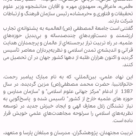
«قمی»، «اعرافي»، «مهدوي مهر» و آقایان «دانشجو» وزیر علوم
تحقیقات و فناوری و «خرمشاد» رئیس سازمان فرهنگ و ارتباطات
شرکت دارند.
گفتنی است جامعة المصطفي (ص) العالميه به پشتوانه‌ي تجارب
ارزشمند و دست‌آوردهاي چندصدساله‌ و بي‌بديل حوزه‌هاي
علميه، در راه تربيت تراز برجسته‌اي از عالمان و پرچمداران هدايت
قرآني و انديشه‌ي تمدن اسلامي و نظريه‌پردازان معاصر تأسيس
گرديد و اکنون هزاران طلبه از دهها کشور جهان در آن تحصیل می
کنند.
اين نهاد علمي، بين‌المللي، که به نام مبارک پيامبر رحمت،
خاتم‌الانبيا، حضرت محمد مصطفي(ص) مزين گرديده، در سال
1387 از ادغام "مرکز جهانی علوم اسلامی" و "سازمان مدارس و
حوزه های علمیه خارج از کشور" تاسیس شده و پاسخ‌گويي به
نياز تشنگان زلال معارف الهي و ايجاد خيزش جديد در توسعه‌
نظريه‌هاي اسلامي را سرلوحه‌ مجاهدت‌هاي علمي خويش قرار
داده است.
تربيت مجتهدان، پژوهشگران، مدرسان و مبلغان پارسا و متعهد،