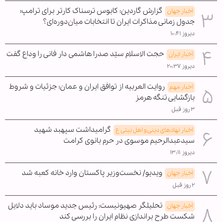
گزارش گاردین: کابوس ترسناک کارتر برای ترامپ؛
اخبار جهان
جدول زمانی مذاکرات ایران تا انتخابات میان‌دوره‌ای؟
دیروز ۱۰:۴۱
حجت الاسلام سیّد صدرا هاشمی دار فانی را وداع گفت
اخبار ایران
دیروز ۲۰:۳۷
روایت العربیه از توافق ایران و عمان؛ جزئیات و شروط
اخبار مهم
بازگشایی تنگه هرمز
۳ روز قبل
گرامیداشت سپهبد شهید
اخبار نهادهای دینی و اهل بیتی ع
سیدعبدالرحیم موسوی در حرم بانوی کرامت
دیروز ۱۳:۱۱
ویدیو/ نخست‌وزیر پاکستان وارد خانه کعبه شد
اخبار جهان
۲ روز قبل
تحلیلگر صهیونیست: رئیس جدید موساد باید دلایل
اخبار جهان
شکست طرح براندازی نظام ایران را بررسی کند