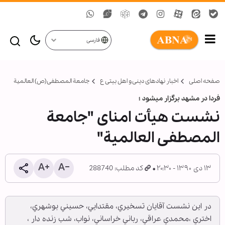
فارسی
صفحه اصلی
اخبار نهادهای دینی و اهل بیتی ع
جامعة المصطفی(ص) العالمية
فردا در مشهد برگزار می‏شود ؛
نشست هیأت امنای "جامعة
المصطفی العالمیة"
۱۳ دی ۱۳۹۰ - ۲۰:۳۰
کد مطلب: 288740
در این نشست آقایان تسخيري، مقتدايي، حسيني بوشهري،
اختري ،محمدي عراقي، رباني خراساني، نواب، شب زنده دار ،