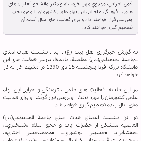
قمی، اعرافي، مهدوي مهر، خرمشاد و دکتر دانشجو فعالیت های
علمی ، فرهنگی و اجرایی این نهاد علمی کشورمان را مورد بحث
وبررسی قرار خواهند داد و برای فعالیت های سال آینده آن
تصمیم گیری خواهند کرد.
به گزارش خبرگزاری اهل بیت (ع) ـ ابنا ـ نشست هیات امنای
«جامعة المصطفی(ص) العالمیة» با هدف بررسی فعالیت های این
دانشگاه بزرگ فردا پنجشنبه 15 دی 1390 در مشهد آغاز به کار
خواهد کرد.
در این جلسه فعالیت های علمی ، فرهنگی و اجرایی این نهاد
علمی کشورمان را مورد بحث وبررسی قرار گرفته و برای فعالیت
های سال آینده تصمیم گیری خواهد شد.
در این نشست اعضای هیات امنای جامعة المصطفی(ص)
العالمیة متشکل از حضرات آیات و حجج اسلام «تسخيري»،
«مقتدايي»، «حسيني بوشهري»، «محمدحسن اختري»،
«محمدي عراقي»، «رباني خراساني»، «نواب»، «شب زنده دار»،