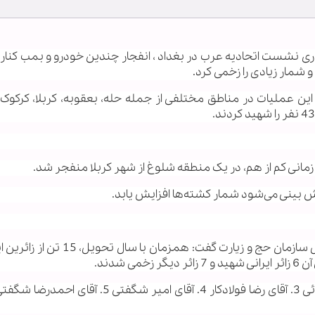
رگزاری نشست اتحادیه عرب در بغداد ، انفجار چندین خودرو و بمب کنار 
 شمار زیادی را زخمی کرد.
ن عملیات در مناطق مختلفی از جمله حله، بعقوبه، کربلا، کرکوک، 
انی کم از هم، در یک منطقه‌ شلوغ از شهر کربلا منفجر شد.
«حجت‌الاسلام مهدی شهسواری» مدیر کل بین‌الملل سازمان حج و زیارت گفت: همزما
شدند.