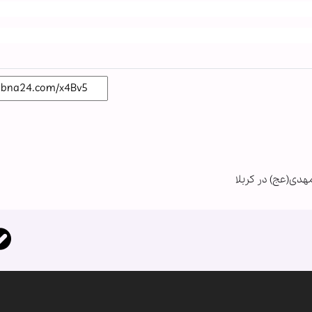
هدی(عج) در کربلا