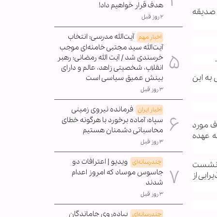
هدف قرار خواهیم داد!
زان 3. خانم زهره میلانی 4. خانم منصوره عامل‌زاده 5. خانم صدیقه
۲ روز قبل
آیت‌الله مدرسی: انتخاب
اخبار مهم
آیت‌الله سید مجتبی خامنه‌ای موجب
خرسندی شد / آیت الله رمضانی: رهبر
انقلاب، شخصیتی زاهد، عالم و دارای
به این
بینش عمیق سیاسی است
۳ روز قبل
فرمانده نیروی زمینی
اخبار ایران
سپاه: آماده برخورد با هرگونه خطای
ف مورد
محاسباتی دشمنان هستیم
ه عهده
۳ روز قبل
ویدیو | اعترافات دو
چندرسانه‌ای
ن نشست
جاسوس موساد که امروز اعدام
رایی از
شدند
۳ روز قبل
پیاده‌روی جاماندگان
چندرسانه‌ای