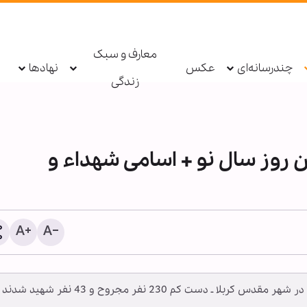
معارف و سبک
چندرسانه‌ای
عکس
نهادها
زندگی
ین روز سال نو + اسامی شهداء و
ویدیو | جاماندگان اربعین در
مزار «میر سید علی» در بل
افغانستان
طی بیش از 10 انفجار تروریستی در عراق ـ از جمله در شهر مقدس کربلا ـ دست کم 230 نفر مجروح و 43 نف