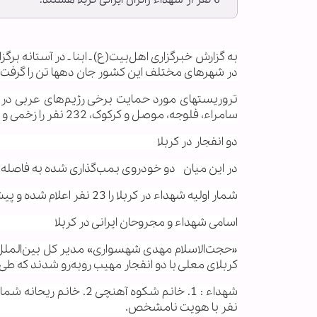
6 نفر از شهداء زائران ایرانی کربلا هستند.
به گزارش خبرگزاری اهل‌بیت(ع) ـ ابنا ـ در ‌آستانه ب
در شهر‌های مختلف این کشور جان دهها تن را گرفت و
تروریستهای مورد حمایت برخی رژیم‌های عربی در ای
سامراء، فلوجه، موصل و کرکوک، 232 نفر را زخمی و 43 نفر را شهید کردند.
دو انفجار در کربلا
در این میان دو خودروی بمب‌گذاری شده به فاصله زم
شمار اولیه شهداء در کربلا را 23 نفر اعلام شده و پیش بینی می‌شود شمار کشته‌ها افزایش یابد.
اسامی شهداء و مجروحان ایرانی در کربلا
کربلای معلی با دو انفجار مهیب روبه‌رو شدند که طی آن 6 زائر ایرانی شهید و 7 زائر دیگر زخمی 
نفر با هویت نامشخص.