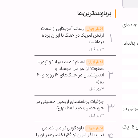
پربازدیدترین‌ها
جاده‌ای
رسانه آمریکایی از تلفات
اخبار جهان
ارتش آمریکا در جنگ با ایران پرده
برداشت
بغداد،
۳ روز قبل
اعدام "امید بهزاد" و "پوریا
اخبار ایران
صفوت" از عوامل موساد و
اینترنشنال در جنگ‌های ۱۲ روزه و ۴۰
روزه
۳ روز قبل
جزئیات برنامه‌های اربعین حسینی در
حرم حضرت عبدالعظیم(ع)
ن با سال تحویل، 15 تن از زائرین ایرانی در
۳ روز قبل
شهداء : 1. خانم شکوه آهنچی 2. خانم ریحانه شمائی 3. آقای رضا فولادکار 4. آقای امیر شگفتی 5. آقای احمدرضا شگفتی 6. یک
یاوه‌گویی ترامپ تمامی
اخبار جهان
ندارد؛ اگر ایران توافق نکند، رهبر آن را