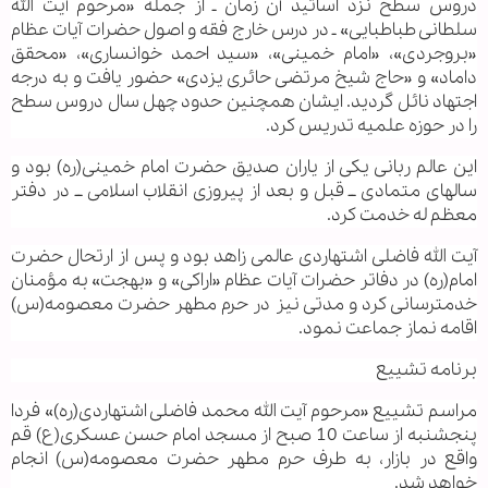
دروس سطح نزد اساتید آن زمان ـ از جمله «مرحوم آیت الله
سلطانی طباطبایی» ـ در درس خارج فقه و اصول حضرات آیات عظام
«بروجردی»، «امام خمینی»، «سید احمد خوانساری»، «محقق
داماد» و «حاج شیخ مرتضی حائری یزدی» حضور یافت و به درجه
اجتهاد نائل گردید. ایشان همچنین حدود چهل سال دروس سطح
را در حوزه علمیه تدریس کرد.
این عالم ربانی یکی از یاران صدیق حضرت امام خمینی(ره) بود و
سالهای متمادی ــ قبل و بعد از پیروزی انقلاب اسلامی ــ در دفتر
معظم له خدمت کرد.
آیت الله فاضلی اشتهاردی عالمی زاهد بود و پس از ارتحال حضرت
امام(ره) در دفاتر حضرات آیات عظام «اراکی» و «بهجت» به مؤمنان
خدمت‏رسانی کرد و مدتی نیز در حرم مطهر حضرت معصومه(س)
اقامه نماز جماعت نمود.
برنامه تشییع
مراسم تشییع «مرحوم آیت الله محمد فاضلی اشتهاردی(ره)» فردا
پنجشنبه از ساعت 10 صبح از مسجد امام حسن عسکری(ع) قم
واقع در بازار، به طرف حرم مطهر حضرت معصومه(س) انجام
خواهد شد.