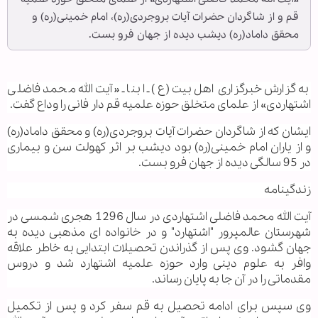
قم و از شاگردان حضرات آیات بروجردی(ره)، امام خمینی(ره) و
محقق داماد(ره) دیشب دیده از جهان فرو بست.
به گزارش خبرگزاری اهل بیت(ع) ـ ابنا ـ «آیت الله محمد فاضلی
اشتهاردی» از علمای متخلق حوزه علمیه قم دار فانی را وداع گفت.
ایشان که از شاگردان حضرات آیات بروجردی(ره) و محقق داماد(ره)
و از یاران امام خمینی(ره) بود دیشب بر اثر کهولت سن و بیماری
در 95 سالگی دیده از جهان فرو بست.
زندگینامه
آيت الله محمد فاضلی اشتهاردی در سال 1296 هجری شمسی در
شهرستان عالم‏پرور "اشتهارد" و در خانواده ای مذهبی دیده به
جهان گشود. وی پس از گذراندن تحصیلات ابتدایی به خاطر علاقه
وافر به علوم دینی وارد حوزه علمیه اشتهارد شد و دروس
مقدماتی را در آن جا به پایان رساند.
وی سپس برای ادامه تحصیل به قم سفر کرد و پس از تکمیل