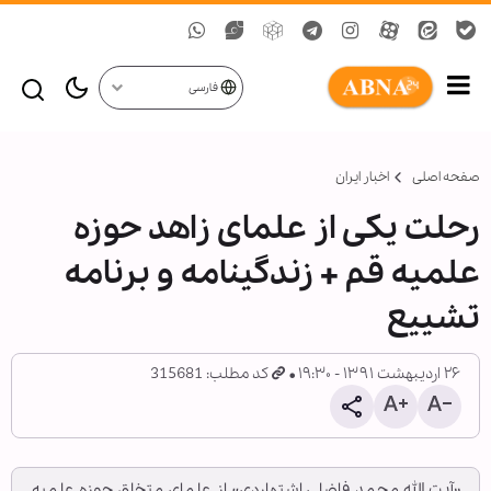
فارسی
صفحه اصلی
اخبار ایران
رحلت یکی از علمای زاهد حوزه
علمیه قم + زندگینامه و برنامه
تشییع
۲۶ اردیبهشت ۱۳۹۱ - ۱۹:۳۰
کد مطلب: 315681
«آیت الله محمد فاضلی اشتهاردی» از علمای متخلق حوزه علمیه