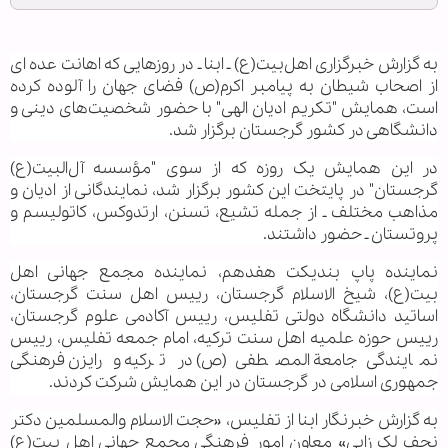
به گزارش خبرگزاری اهل‌بیت(ع) ـ ابنا ـ در روزهایی که اهانت عده ای
از اصحاب شیطان به پیامبر اکرم(ص) فضای جهان را آلوده کرده
است، همایش "تکریم ادیان الهی" با حضور شخصیت‌های دینی و
دانشگاهی در کشور گرجستان برگزار شد.
در این همایش یک روزه که از سوی "مؤسسه آل‌البیت(ع)
گرجستان" در پایتخت این کشور برگزار شد، نمایندگانی از ادیان و
مذاهب مختلف ـ از جمله تشیع، تسنن، ارتدوکس، کاتولیسم و
پروتستان ـ حضور داشتند.
نماینده پاپ بندیکت هفدهم، نماینده مجمع جهانی اهل
بیت(ع)، شیخ الاسلام گرجستان، رییس اهل سنت گرجستان،
اساتید دانشگاه دولتی تفلیس، رییس آکادمی علوم گرجستان،
رییس حوزه علمیه اهل سنت ترکیه، امام جمعه تفلیس، رییس
نمایندگی جامعة المصطفی(ص) در ترکیه و رایزن فرهنگی
جمهوری اسلامی در گرجستان در این همایش شرکت کردند.
به گزارش خبرنگار ابنا از تفلیس، «حجت الاسلام والمسلمین دکتر
نجف لک زایی» معاون امور فرهنگی مجمع جهانی اهل بیت(ع)