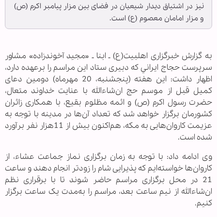
نیز در اشتیاق دیدار شیعیان در فضای بین مزار پیامبر اکرم (ص)
و مزار امامان معصوم (ع) است.
به گزارش خبرگزاری اهل‎بیت(ع) ـ ابنا ـ «مجید آخوندزاده» مشاور
سرپرست حجاج ايراني که دبیری ستاد این مراسم را برعهده دارد،
اظهار داشت: این هفته (پنجشنبه، 20 مهرماه) دومین دعای
کمیل قبل از موسم حج ان‌شاءالله با عنایت خداوند متعال،
حضرت رسول اکرم (ص) و ائمه مظلوم بقیع، با همکاری زائران
کشورمان برگزار خواهد شد که تعداد آن‌ها در مدینه با توجه به
عزیمت کاروان‌هایی به مکه، هم‌اکنون بیش از 11هزار نفر برآورد
شده است.
وی ادامه داد: با توجه به زمان برگزاری نماز جماعت عشاء، از
کاروان‌ها خواسته‌ایم که پذیرایی شام را زودتر انجام دهند و ساعت
21 در محل برگزاری مراسم حاضر شوند تا با برقراری نظم
ان‌شاءالله از نیم ساعت بعد، مراسم را به‌مدت یک ساعت برگزار
کنیم.