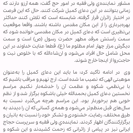
مشاور نماینده‌ي ولی فقیه در امور حج گفت: همه آرزو دارند که
زمانی بتوانند در این دعای کمیل شرکت کنند. حال که این فرصت
در اختیار زائران قرار گرفته، شایسته است که تلاش کنند حداکثر
بهره‌برداری را از این مکان مقدس داشته باشند. واقعا موقعیت
بی‌نظیری است که دعای کمیل در مکان مقدسی خوانده شود که
سمت راستش مرقد مطهر حضرت رسول (ص) است و سمت
دیگرش مزار چهار امام مظلوم ما (ع)، قطعا عنایت خداوند در این
محل شامل حال افراد می‌شود و ان‌شاءالله که با خلوص نیت و
حاجت‌روا از اینجا خارج شوند.
وی در ادامه تأکید کرد: ما باید این دعای کمیل را به‌عنوان
موهبتی الهی که نصیب ما شده است، ارج نهیم و مراقب باشیم که
با بی‌نظمی، شکوه و عظمت آن را خدشه‌دار نكنيم. مراسم
نخستين دعای كميل بحمدالله خیلی باشکوه برگزار شد و از نظم
خوبی هم برخوردار بود. این مراسم هرچه می‌گذرد نسبت به
سال‌های قبل منظم‌تر مي‌شود و همه‌ي کسانی که آن را ديدند به
طرق مختلف، رضایت، خشنودی و تشکر خود را نسبت به بانیان و
برگزارکنندگان اظهار کردند. نماینده‌ي ولی فقیه و سرپرست حجاج
ایرانی نیز در پیامی از زائرانی که زحمت کشیدند و این شکوه و