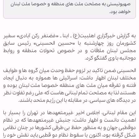
صهیونیستی به مصلحت ملت های منطقه و خصوصا ملت لبنان
خواهد بود.
به گزارش خبرگزاري اهل‎بیت(ع) ـ ابنا ـ «غضنفر رکن آبادی» سفیر
کشورمان روز چهارشنبه با «حسین الحسینی» رئیس سابق
مجلس لبنان ملاقات و در خصوص تحولات منطقه و روابط
دوجانبه با وی گفتگو کرد.
الحسینی ضمن تاکید بر لزوم حفظ وحدت میان گروه ها و طوایف
مختلف لبنان اظهار داشت: اسرائیلی ها همواره به دنبال ایجاد
فتنه و تفرقه میان ملت های منطقه خصوصا ملت لبنان بوده و
هستند لذا به مصلحت تمام لبنانی هاست که علی رغم تفاوت نظر
در دیدگاه های سیاسی، در مقابله با این رژیم متحد باشند.
این مقام لبنانی، اجلاس اخیر غیرمتعهدها در تهران را بسیار با
اهمیت دانست و اظهار داشت: جنبش غیرمتعهدها که در نظام
دوقطبی جهان و به منظور حفظ بی طرفی کشورها در چنان نظامی
شکل گرفته بود، اکنون با سقوط نظام دو قطبی باید نقش خود را