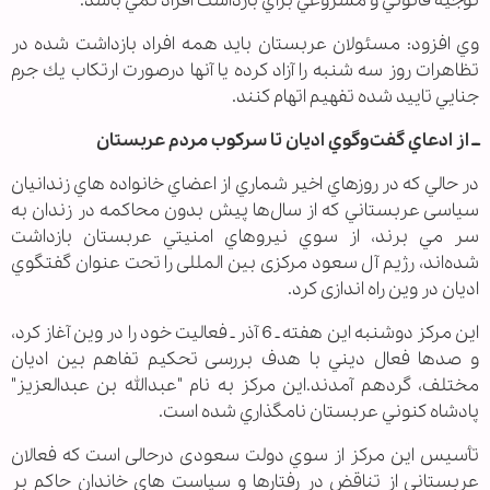
توجيه قانوني و مشروعي براي بازداشت افراد نمي باشد.
وي افزود: مسئولان عربستان بايد همه افراد بازداشت شده در
تظاهرات روز سه شنبه را آزاد كرده يا آنها درصورت ارتكاب يك جرم
جنايي تاييد شده تفهيم اتهام كنند.
ــ از ادعاي گفت‌وگوي اديان تا سركوب مردم عربستان
در حالي كه در روزهاي اخير شماري از اعضاي خانواده هاي زندانيان
سیاسی عربستاني كه از سال‌ها پيش بدون محاكمه در زندان به
سر مي برند، از سوي نيروهاي امنيتي عربستان بازداشت
شده‌اند، رژیم آل سعود مرکزی بین المللی را تحت عنوان گفتگوي
اديان در وین راه اندازی کرد.
اين مركز دوشنبه این هفته ـ 6 آذر ـ فعاليت خود را در وين آغاز كرد،
و صدها فعال ديني با هدف بررسی تحكيم تفاهم بین اديان
مختلف، گردهم آمدند.اين مركز به نام "عبدالله بن عبدالعزيز"
پادشاه كنوني عربستان نامگذاري شده است.
تأسیس این مركز از سوي دولت سعودی درحالی است كه فعالان
عربستانی از تناقض در رفتارها و سياست هاي خاندان حاكم بر