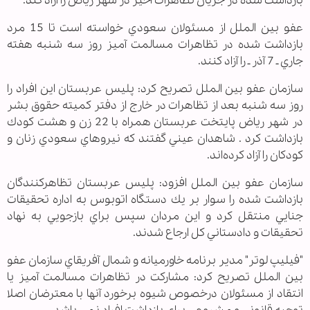
بازداشت شده در جريان تظاهرات اخير در شهر رياض را آزاد كند.
عفو بين الملل از مسئولان سعودي خواسته است تا 15 مرد
بازداشت شده در تظاهرات مسالمت آميز روز سه شنبه هفته
جاري ـ 7 آذر ـ را آزاد كنند.
سازمان عفو بين الملل تصريح كرد: پليس عربستان اين افراد را
روز سه شنبه بعد از تظاهرات در خارج از دفتر كميته حقوق بشر
در شهر رياض پايتخت عربستان همراه با 22 زن و هشت كودك
بازداشت كرد . شاهدان عيني گفتند كه نيروهاي سعودي زنان و
كودكان را آزاد كرده‌اند.
سازمان عفو بين الملل افزود: پليس عربستان تظاهركنندگان
بازداشت شده را سوار بر يك دستگاه اتوبوس به اداره تحقيقات
جنايي منتقل كرد و اين مردان سپس براي بازجويي به نهاد
تحقيقات و دادستاني كل ارجاع شدند.
"فيليپ لوتر" مدير برنامه خاورميانه و شمال آفريقاي سازمان عفو
بين الملل تصريح كرد: مشاركت در تظاهرات مسالمت آميز يا
انتقاد از مسئولان درخصوص شيوه برخورد آنها با معترضان اصلا