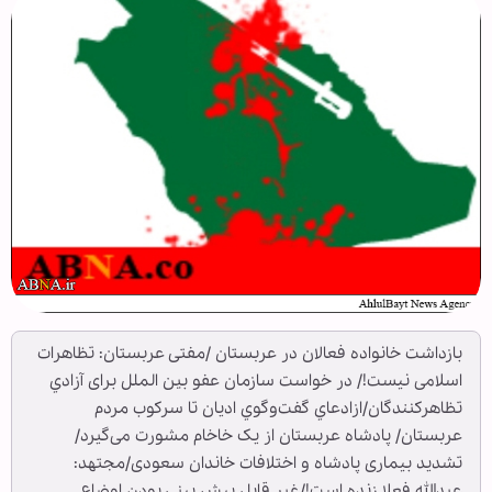
بازداشت خانواده فعالان در عربستان /مفتی عربستان: تظاهرات
اسلامی نیست!/ در خواست سازمان عفو بين الملل برای آزادي
تظاهركنندگان/ازادعاي گفت‌وگوي اديان تا سركوب مردم
عربستان/ پادشاه عربستان از یک خاخام مشورت می‌گیرد/
تشدید بیماری پادشاه و اختلافات خاندان سعودی/مجتهد:
عبدالله فعلا زنده است!/غیر قابل پیش بینی بودن اوضاع