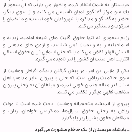
عربستان به شدت انتقاد كرده، و اظهار مي دارند که آل سعود از
يك سو مركز گفتگوي اديان تأسيس مي كنند و از سوي ديگر،
حاضر به گفتگو و مذاكره با شهروندان خود نيست؛ و منتقدان را
سرکوب و دستگیر می کند.
رژیم سعودی نه تنها حقوق اقليت هاي شيعه اماميه، زيديه و
اسماعيليه را به رسميت نمي شناسد، و آزادي هاي مذهبي و
انساني آنها را نقض مي كند بلكه حتي ابتدايي ترين حقوق انساني
اكثريت اهل سنت آن كشور را نيز ناديده مي گيرد.
يكي از دلايل اين امر، در پيش گرفتن ديدگاه افراطي وهابيت از
سوي حاكميت رياض است، كه حتي با پيروان ساير مذاهب اهل
سنت نيز ميانه چندان خوبي ندارد، و مبلغان آن به راحتي پيروان
مذاهب فقهي ديگر را تكفير مي كنند.
پيروي از انديشه متحجرانه وهابیت، باعث شده است تا دولت
رياض به راحتي حقوق ليبرال‌ها، دمكراسي خواهان، زنان، و
مدافعان حقوق بشر را زير پا بگذارد.
ــ پادشاه عربستان از یک خاخام مشورت می‌گیرد