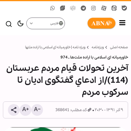
فارسی
صفحه اصلی
ویژه‌نامه‌
ویژه نامه | خاورمیانه‏ ای اسلامی با اراده ملت‏ها
خاورمیانه ای اسلامی با اراده ملت‏‌ها ـ 974
آخرین تحولات قیام مردم عربستان
(114)/از ادعاي گفتگوی اديان تا
سركوب مردم
۹ آذر ۱۳۹۱ - ۲۰:۳۰
کد مطلب: 368641