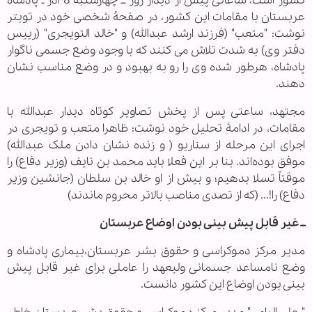
کشور است، ساعاتی پیش از دیدار روز ــ چهارشنبه 8 آذر ـ پادشاه
عربستان با مقامات این کشور، در صفحۀ شخصی خود در تویتر
نوشت: "متعب" (فرزند ارشد عبدالله) و "خالد التویجری" (رییس
دفتر وی) به شدت تلاش می کنند که با وجود وضع جسمی ناگوار
پادشاه، هرطور شده وی را رو به بهبود و در وضع مناسب نشان
دهند.
مجتهد، ساعتی پس از پخش تصاویر کوتاه دیدار عبدالله با
مقامات، در ادامۀ تحلیل خود نوشت: ظاهرا متعب و تویجری در
اجرای این مرحله از سناریو ( و زنده نشان دادن ملک عبدالله)
موفق بوده‌اند. بنا بر این فعلا باید محمد بن نایف (وزیر دفاع) را
موقتاً تسلا بدهیم؛ و بیش از او خالد بن سلطان (جانشین وزیر
دفاع) را!... (که از تصدی مناصب بالاتر محروم ماندند)
ــ غیر قابل پیش بینی بودن اوضاع عربستان
مدیر مرکز دموکراسی و حقوق بشر عربستان،بیماری پادشاه و
وضع نامساعد جسمانی ولیعهد را عاملی برای غیر قابل پیش
بینی بودن اوضاع این کشور دانست.