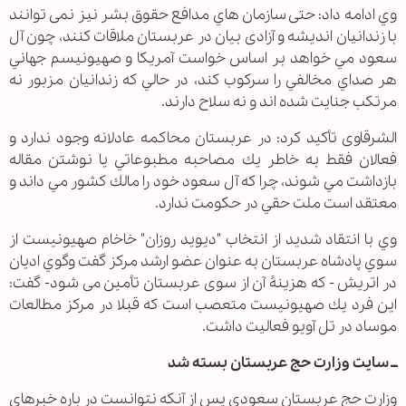
وي ادامه داد: حتی سازمان هاي مدافع حقوق بشر نيز نمی توانند
با زندانيان انديشه و آزادی بیان در عربستان ملاقات کنند، چون آل
سعود مي خواهد بر اساس خواست آمريكا و صهيونيسم جهاني
هر صداي مخالفي را سركوب كند، در حالي كه زندانيان مزبور نه
مرتكب جنايت شده اند و نه سلاح دارند.
الشرقاوی تأکید کرد: در عربستان محاكمه عادلانه وجود ندارد و
فعالان فقط به خاطر يك مصاحبه مطبوعاتي يا نوشتن مقاله
بازداشت مي شوند، چرا که آل سعود خود را مالك كشور مي داند و
معتقد است ملت حقي در حکومت ندارد.
وي با انتقاد شدید از انتخاب "ديويد روزان" خاخام صهیونیست از
سوي پادشاه عربستان به عنوان عضو ارشد مركز گفت وگوي اديان
در اتريش - كه هزينۀ آن از سوی عربستان تأمین می شود- گفت:
اين فرد يك صهیونیست متعصب است كه قبلا در مركز مطالعات
موساد در تل آويو فعاليت داشت.
ــ سایت وزارت حج عربستان بسته شد
وزارت حج عربستان سعودي پس از آنكه نتوانست در باره خبرهای