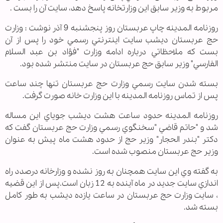
مربوط به وزير سابق اين وزارتخانه پاسخ دهد‌، سايت آن را بست .
روزنامه المدينه چاپ عربستان روز پنجشنبه 9 آذر نوشت : وزارت
حج عربستان ديشب سايت اينترنتي رسمي خود را پس از آن
بست كه ملاحظاتي درباره ادامه وزارت "فؤاد بن عبد السلام
الفارسي" وزير سابق حج عربستان در سايت منتشر شده بود.
بسته شدن سايت رسمي وزارت حج عربستان تنها چند ساعت
پس از تماس روزنامه المدينه با اين وزارت خانه صورت گرفت.
روزنامه المدينه حدود ساعت هشت ديشب جوياي اين مساله
شد و "حاتم قاضي "سخنگوي رسمي وزارت حج عربستان گفت كه
دكتر "بندر الحجار" وزير حج از حدود هشت ماه پيش به عنوان
وزير حج عربستان منصوب شده است.
به گفته وي اين سايت همچنان به روز نشده و وزارخانه درصدد راه
اندازي سايت جديد در ماه آينده به 12 زبان است.پس از اين قضيه
، سايت وزارت حج عربستان در ساعت يازده ديشب به طور كامل
بسته شد.