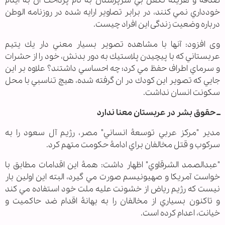
صدقه و هزينه تكفل بي سرپرستان به نام پرداخت آن به ايتام
خودداري نمي كنند، در برابر تصاویر ارایه شده در روزنامه الوطن
درباره وضعیت زندگی این افراد چيست.
وی افزود: آنها با مشاهده تصوير بسيار معني دار يك يتيم
عربستاني كه با پيچيدن پلاستيك به دور بدنش، خود را از حشرات
و سرماي اطراف حفظ مي كرد؛ چه احساسي داشتند؟ علاوه بر اين
جايي كه تصوير اين كودك در ان گرفته شده، هيچ تناسبي با محل
سكونت انسان نداشت.
ــ حقوق بشر در عربستان معنا ندارد
مدير "مركز عربي توسعۀ انساني" مصر، رژيم آل سعود را به
سركوب و قتل مخالفان براي ادامۀ حكومت متهم كرد.
"عبدالصمد الشرقاوي" اظهار داشت: همۀ اين اقدامات مطابق با
خواست آمريكا و صهيونيسم صورت مي گيرد، البته اين اولين بار
نيست كه رژيم رياض از خشونت عليه ملت خود استفاده مي كند
و تاكنون بسياري از مخالفان را به بهانۀ اقدام ضد حاكميت و
خيانت، اعدام كرده است.