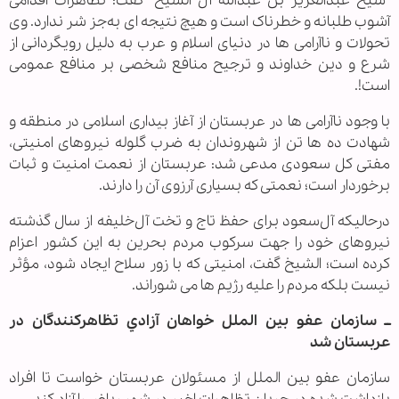
"شیخ عبدالعزیز بن عبدالله آل الشیخ" گفت: تظاهرات اقدامی
آشوب طلبانه و خطرناک است و هیچ نتیجه ای به‌جز شر ندارد. وی
تحولات و نا‌آرامی ها در دنیای اسلام و عرب به دلیل رویگردانی از
شرع و دین خداوند و ترجیح منافع شخصی بر منافع عمومی
است!.
با وجود ناآرامی ها در عربستان از آغاز بیداری اسلامی در منطقه و
شهادت ده ها تن از شهروندان به ضرب گلوله نیروهای امنیتی،
مفتی کل سعودی مدعی شد: عربستان از نعمت امنیت و ثبات
برخوردار است؛ نعمتی که بسیاری آرزوی آن را دارند.
درحالیکه آل‌سعود برای حفظ تاج و تخت آل‌خلیفه از سال گذشته
نیروهای خود را جهت سرکوب مردم بحرین به این کشور اعزام
کرده است؛ الشیخ گفت، امنیتی که با زور سلاح ایجاد شود، مؤثر
نیست بلکه مردم را علیه رژیم ها می شوراند.
ــ سازمان عفو بين الملل خواهان آزادي تظاهركنندگان در
عربستان شد
سازمان عفو بين الملل از مسئولان عربستان خواست تا افراد