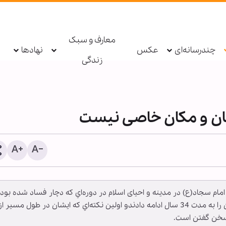
معارف و سبک
چندرسانه‌ای
عکس
نهادها
زندگی
ان و مکان خاصی نیست
اطعام روزانه ۱۰ هزار ز
امام سجاد(ع) در مدینه و احیای اسلام در دوره‌اي که دچار فساد شده بود،
حرم بانوی کرامت در ایام ار
تصریح کرد: امام سجاد(ع) در مدینه تربیت شاگردان را به مدت 34 سال ادامه دادندو اولین نكته‌اي که ایشان در طول مسیر از
حسینی
 سخن گفتن است.