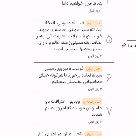
هدف قرار خواهیم داد!
۲ روز قبل
آیت‌الله مدرسی: انتخاب
اخبار مهم
آیت‌الله سید مجتبی خامنه‌ای موجب
خرسندی شد / آیت الله رمضانی: رهبر
انقلاب، شخصیتی زاهد، عالم و دارای
بینش عمیق سیاسی است
۳ روز قبل
فرمانده نیروی زمینی
اخبار ایران
سپاه: آماده برخورد با هرگونه خطای
محاسباتی دشمنان هستیم
۳ روز قبل
ویدیو | اعترافات دو
چندرسانه‌ای
جاسوس موساد که امروز اعدام
شدند
۳ روز قبل
تأخیر عراق در اعزام زائران
اخبار جهان