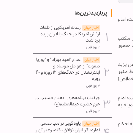
پربازدیدترین‌ها
ت: امام
رسانه آمریکایی از تلفات
اخبار جهان
ارتش آمریکا در جنگ با ایران پرده
ر مکتب
برداشت
ا حضور
۳ روز قبل
اعدام "امید بهزاد" و "پوریا
اخبار ایران
لس یزید
صفوت" از عوامل موساد و
فظ منبر
اینترنشنال در جنگ‌های ۱۲ روزه و ۴۰
خدا(ص)
روزه
۳ روز قبل
د: امام
جزئیات برنامه‌های اربعین حسینی در
حرم حضرت عبدالعظیم(ع)
به مدینه به
۳ روز قبل
یاوه‌گویی ترامپ تمامی
ه احکام
اخبار جهان
ندارد؛ اگر ایران توافق نکند، رهبر آن را