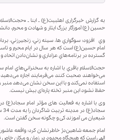
به گزارش خبرگزاری اهل‏بیت(ع) ـ ابنا ـ «حجت‌الاس
حسين (ع) آموزگار بزرگ ايثار و شهادت و محرم، دا
وي افزود: سوگواري ها، سينه زني، زنجيرزني، بردا
امام حسين(ع) است که هر سال در ايام محرم و تاس
گسترده در برنامه‌هاي عزاداري و نشان‌دادن اتحا
حجت‌الاسلام باقري با اشاره به سخنراني‌هاي امام 
می‌خواهند صحبت کنند می‌فرمايند اجازه می‌دهید بر
استفاده نمی‌کند و با این سخن نشان می‌دهد منبر
حفظ نشود این منبر تخته پاره‌ای بیش نیست.
وی با اشاره به فعالیت های مؤثر امام سجاد(ع) در 
سجا
شیعیان می آموزند کی و چگونه سخن گفتن است.
امام جمعه شاهين‌دژ خاطرنشان كرد: واقعه عاشورا ت
الهی است که هیچگاه محدود در زمان و مکان خاص 