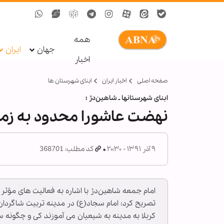
همه
جهان
ایران
اخبار
صفحه اصلی
اخبار ایران
ابنای شهرستان ها
ابنای شهرستان‏ها ـ شاهين‌دژ ؛
نهضت عاشورا محدود به زم
۹ آذر ۱۳۹۱ - ۲۰:۳۰
کد مطلب: 368701
امام جمعه شاهين‌دژ با اشاره به فعالیت های مؤثر 
کربلا به مدینه به شیعیان می آموزند کی و چگونه