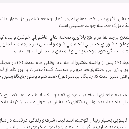
لام نقي باقري» در خطبه‌هاي امروز نماز جمعه شاهين‌دژ اظهار داش
نشگاه بزرگ حماسه جاويد حسيني است.
شتن پرچم ها در واقع يادآوري صحنه هاي عاشوراي خونين و پيام آو
وعا و عاشورا ي حسيني انجام مي شود و امسال نيز مردم مسلمان ب
د و همبستگي خود موجب ياس و نااميدي دشمنان اسلام شدند.
سجاد(ع) پس از واقعه عاشورا ادامه داد: وقتی امام سجاد(ع) در مج
 بالای این تخته‌پاره‌ها بروم و صحبت کنم؟حضرت با این کلام از ل
 وقتی منبر است که جایگاه پیامبر(ص) حفظ شود وقتی جایگاه رسول 
مدینه و احیای اسلام در دوره‌اي که دچار فساد شده بود، تصریح کر
د(ع) در مدینه تربیت شاگردان را به مدت 34 سال ادامه دادندو اولین نكته‌اي که ایشان در طول مسیر از کربلا 
ابلویی بسیار زیبا از توحید، انسانیت، شرف و زندگی عزتمند در سای
نیست و به عبارت دیگر مایه سعادت دنیوی و اخروی بشریت است.