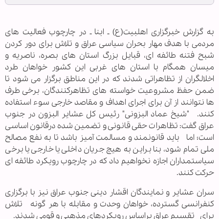
به گزارش خبرگزاری اهل‏بیت(ع) ـ ابنا ـ در چارچوب فعالیت های
مردمی با هدف مهار بحران سیاسی عراق و تلاش برای دور کردن
شبح فتنه طائفه ای، قبایل بزرگ استان های بصره، ناصریه و
میسان همگام با استان های غربی این کشور خواهان طرد
اخلالگران از تظاهراتی شدند که در این مناطق برگزار می شود تا
ضمن حفظ مشروعیت خواسته های تظاهرکنندگان، برخی طرف
ها نتوانند از آن برای اجرای اهداف و مقاصد خارجی سوء استفاده
کنند. "شیخ عماد البزونی" رئیس کل عشایر البزون در جنوب
عراق گفت: تظاهرات حقی قانونی و تضمین شده درقانون اساسی
است؛ اما باید قانونمند و مسالمت آمیز باشد تا به نفع مصالح
ملی تمام شود، بنا براین به هیچ جریان داخلی یا خارجی یا برخی
سیاستمداران اجازه نخواهیم داد که در چارچوب رویکرد طائفه ای
حرکت کنند.
سران عشایر و نمایندگان اقشار دینی جنوب عراق نیز با برگزاری
کنفرانسی گسترده، خواهان وحدت و مقابله با هر گونه تلاش
برای تقسیم عراق براساس رویکردهای مذهبی و قومی شدند.