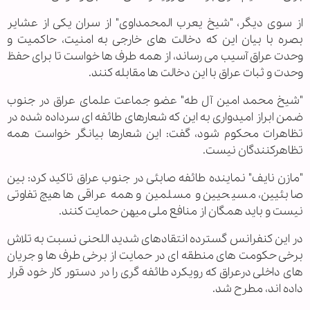
از سوی دیگر، "شیخ یعرب المحمداوی" از سران یکی از عشایر
بصره با بیان این که دخالت های خارجی به امنیت، حاکمیت و
وحدت عراق آسیب می رساند، از همه طرف ها خواست تا برای حفظ
وحدت و ثبات عراق با این دخالت ها مقابله کنند.
"شیخ محمد امین آل طه" عضو جماعت علمای عراق در جنوب
ضمن ابراز امیدواری به این که شعارهای طائفه ای سرداده شده در
تظاهرات محکوم شود، گفت: این شعارها بیانگر خواست همه
تظاهرکنندگان نیست.
"مازن نایف" نماینده طائفه صابئی در جنوب عراق تاکید کرد: بین
صابئیین، مسیحیین و مسلمین و همه عراقی ها هیچ تفاوتی
نیست و باید همگان از منافع ملی میهن حمایت کنند.
در این کنفرانس گسترده انتقادهای شدید اللحنی نسبت به تلاش
برخی حکومت های منطقه ای در حمایت از برخی طرف ها و جریان
های داخلی درعراق که رویکرد طائفه گری را در دستور کار خود قرار
داده اند، مطرح شد.