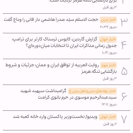
برای بازگشایی تنگه هرمز نزدیک است!
۳ روز قبل
حجت الاسلام سیّد صدرا هاشمی دار فانی را وداع گفت
اخبار ایران
دیروز ۲۰:۳۷
گزارش گاردین: کابوس ترسناک کارتر برای ترامپ؛
اخبار جهان
جدول زمانی مذاکرات ایران تا انتخابات میان‌دوره‌ای؟
دیروز ۱۰:۴۱
روایت العربیه از توافق ایران و عمان؛ جزئیات و شروط
اخبار مهم
بازگشایی تنگه هرمز
۳ روز قبل
گرامیداشت سپهبد شهید
اخبار نهادهای دینی و اهل بیتی ع
سیدعبدالرحیم موسوی در حرم بانوی کرامت
دیروز ۱۳:۱۱
ویدیو/ نخست‌وزیر پاکستان وارد خانه کعبه شد
اخبار جهان
۲ روز قبل