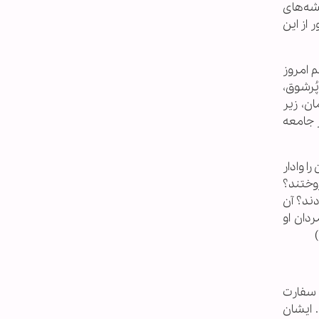
شه‌هاى
 از اين
 امروز
ُرشوق،
ن، زير
 (12) صریح ترین سوال از جامعه
 وادار
روختند؟
دند؟ آن
ردان او
 سفارت
 ايشان