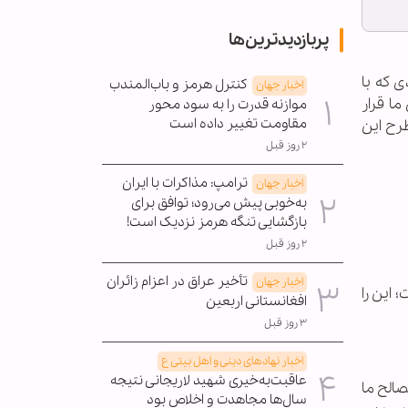
پربازدیدترین‌ها
 که با
کنترل هرمز و باب‌المندب
اخبار جهان
ا قرار
موازنه قدرت را به سود محور
مقاومت تغییر داده است
طرح این
۲ روز قبل
ترامپ: مذاکرات با ایران
اخبار جهان
به‌خوبی پیش می‌رود؛ توافق برای
بازگشایی تنگه هرمز نزدیک است!
۲ روز قبل
تأخیر عراق در اعزام زائران
اخبار جهان
 اين را
افغانستانی اربعین
۳ روز قبل
اخبار نهادهای دینی و اهل بیتی ع
عاقبت‌به‌خیری شهید لاریجانی نتیجه
صالح ما
سال‌ها مجاهدت و اخلاص بود