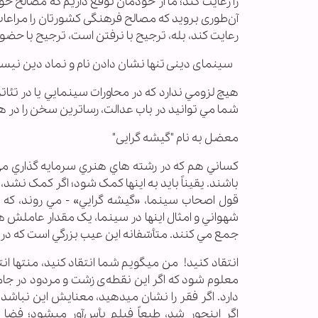
را رعايت كند؛ ما از خودمان توقع داريم كه مصالح خو
آن‌طورى برويد كه مصالح فرهنگى كشورتان را مراعا
رعايت كند، بله، ترجيح با نرفتن است، ترجيح با حضو
سینمای دینی تنها نشان دادن نام و نماد دین نیس
هيچ لزومي ندارد که در محاورات سينمايي يا در تئاتر
شما مي توانيد در باب عدالت، رساترين سخن را در هنر
معضل به نام "گیشه گرایی"
کساني هم که در رشته هاي هنري سرمايه گذاري مي کن
باشند. يقيناً بايد به اينها کمک شود؛ اگر کمک نشد، ب
قول اصحاب سينما، «گيشه گرايي» - مي روند، ک
شهواني و امثال اينها در سينما، يک مقدار عاملش 
جمع مي کنند. متأسّفانه اين عيب بزرگي است که در ب
انتقاد کنید! من ميگويم شما انتقاد كنيد، منتها ان
معلوم شود كه اگر اين نقطه‌ى زشت و مردود در جامعه
دارد. اگر فقر را نشان ميدهيد، معنايش اين نباشد ك