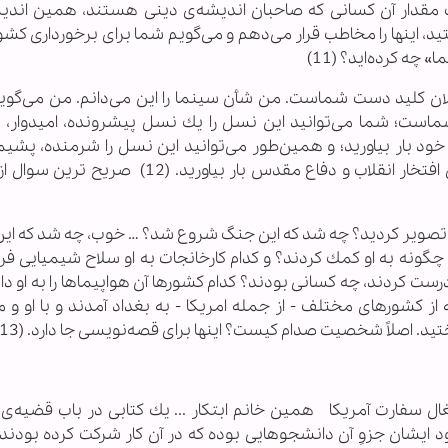
 يك مقدار آن كسانى كه صاحبان انديشه‌ى دينى هستند، همين اندي
يد، اينها را مخاطب قرار مى‌دهم و مى‌گويم شما براى برخوردارى كشور
چه كرده‌ايد؟ (11)
 كليد دست شماست. من شأن سينما را اين مى‌دانم. من مى‌گويم
است؛ شما مى‌توانيد اين نسل را يك نسل پيشرونده، اميدوار، پ
خود بار بياوريد؛ و همين‌طور مى‌توانيد اين نسل را شرمنده، پشيما
سؤال برنده‌ى افتخارات گذشته و زير سؤال برنده‌ى افتخار انقلاب و دفاع مقدس بار بياوريد.
وير كرديد؟ چه شد كه اين جنگ شروع شد؟ … خوب، چه شد كه اين را
و چگونه به او كمك كردند؟ و كدام كارخانجات به او سلاح شيميايى ف
ت كردند، چه كسانى بودند؟ كدام كشورها آن هواپيماها را به او دا
از كشورهاى مختلف - از جمله امريكا - به بغداد آمدند و با او و م
تيد. اصلاً شخصيت صدام كيست؟ اينها براى قصه‌نويسى جا دارد. (13)
اشغال سفارت آمریکا همين خانم ابتكار ... يك كتابى در باب قضيه‌ى
د ايشان جزوِ آن دانشجوهايى بوده كه در آن كار شركت كرده بودند.