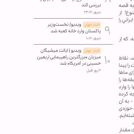
بررسی کند
به قصه
ران خارجی ممنوع! از
دیروز ۲۳:۲۱
اني‌ را
ویدیو/ نخست‌وزیر
اخبار جهان
پاکستان وارد خانه کعبه شد
 كه از
دیروز ۱۰:۲۰
ویدیو | ایالت میشیگان
اخبار جهان
میزبان »بزرگترین راهپیمایی اربعین
، نقاط
حسینی در آمریکا« شد
را پيدا
۳ روز قبل
اى ماها
ه‌ها را
را وارد
سینما چه کرده
- به آن
 حوزه‌ى
ه‌ايم.
گويند
ك مقدار