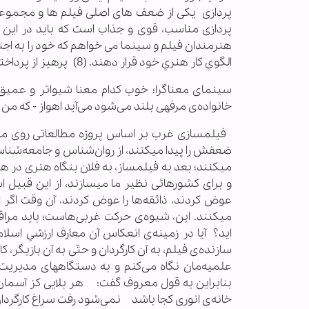
پردازی یکی از ضعف های اصلی فیلم ها و مجموع
هنرمندان‌ فيلم‌ و سينما می خواهم كه‌ خود را به‌ اجتنا
الگوي‌ كار هنري‌ خود قرار دهند. (8) پرهیز از پرداختن سطحی به سینمای معناگرا
سينماى معناگرا؛ خوب كدام معنا شيواتر و عميق‌ت
خانواده‌ى مرفهى بلند مى‌شود مى‌آيد اهواز - كه من ديد
فیلمسازی غرب بر اساس پروژه مطالعاتی روی ملت 
ضعفش را پيدا ميكنند، از روان‌شناس و جامعه‌شناس و
ميكنند؛ بعد به فيلمساز، به فلان بنگاه هنرى در ها
و براى كشورهائى نظير ما ميسازند، از اين قبيل اس
عوض كردند، ذائقه‌ها را عوض كردند، آن وقت اگر احتيا
اید؟ آيا در زمينه‌ى انعكاس آن معارف ارزشىِ اسلا
سازنده‌ى فيلم، به آن كارگردان و حتّى به آن بازيگر
علميه‌مان نگاه مى‌كنم و به دستگاههاى مديريت فر
بنابراين به قول معروف گفت: هر بلايى كز 
خانه‌ى انورى كجا باشد نمى‌شود رفت سراغ كارگردان و