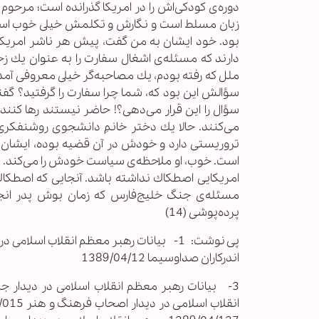
دوره‌ى كودكى‌اش را در امريكا گذرانده است؛ مرحوم دك
زبان مسلط است و نگارش و تكلمش خيلى خوب است. ا
بود. خود ايشان به من گفت، پيش هر ناشر امريكايى 
دارند كه مسئله‌ى اشغال سفارت را به عنوان يك زخم
ملل كه رفته بودم، يك مصاحبه‌گر خيلى معروفى آم
سؤالش اين بود كه، شما چرا سفارت را گرفتيد؟ گفتم 
سؤال را اين قرار مى‌دهى؟! حاضر نيستند رها كنند
مى‌كنند. حالا يك دختر خانمِ دانشجوى روشنفكرى 
تروريستى دارد و خودش در آن قضيه بوده، ايشان ق
است. خوب، او ملاحظه‌ى سياست خودش را مى‌كند. د
امريكايى اصطكاك نداشته باشد. آنجايى كه اصطكاك 
مسئله‌ى جنگ خليج‌فارس كه زمان بوش پدر انجا
پرده‌پوشى (14)
اندرکاران صداوسیما 1389/04/12