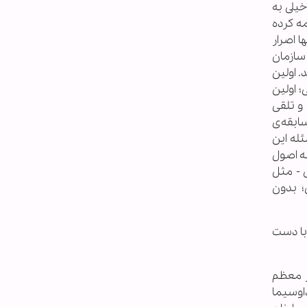
خيلى به
ه كرده
ا اصرار
 سازمان
 اولين
؛ اولين
و تلقى
ابقه‌ى
له اين
ه اصول
 - مثل
؛ بدون
 كارگردانان سينما و تلويزيون 1385/03/232- دیدار با دست
لويزيون 1385/03/234- بيانات رهبر معظم
ركاران صداوسیما