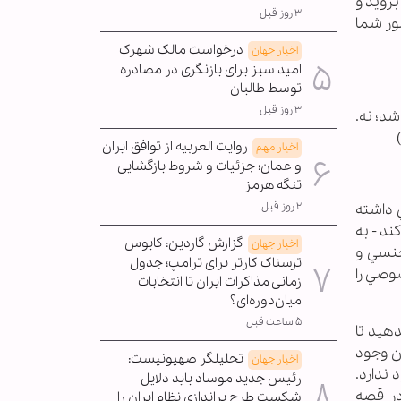
برويد و
۳ روز قبل
ور شما
درخواست مالک شهرک
اخبار جهان
امید سبز برای بازنگری در مصادره
توسط طالبان
۳ روز قبل
شد؛ نه.
روایت العربیه از توافق ایران
اخبار مهم
و عمان؛ جزئیات و شروط بازگشایی
تنگه هرمز
۲ روز قبل
ي داشته
ند - به
گزارش گاردین: کابوس
اخبار جهان
جنسي و
ترسناک کارتر برای ترامپ؛ جدول
وصي را
زمانی مذاکرات ایران تا انتخابات
میان‌دوره‌ای؟
۵ ساعت قبل
دهيد تا
آن وجود
تحلیلگر صهیونیست:
اخبار جهان
 ندارد.
رئیس جدید موساد باید دلایل
ميدهد و برخلاف واقعيت هم هست. (6) ضعف در قصه
شکست طرح براندازی نظام ایران را