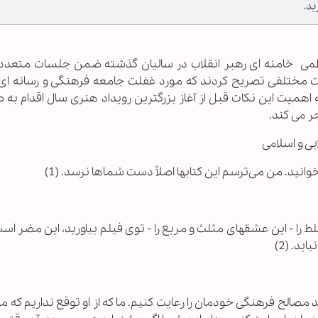
يد.
 العظمی خامنه ای رهبر انقلاب در سالیان گذشته ضمن جلسات متعددی
 مختلفی تصریح کردند که مورد غفلت جامعه فرهنگی و رسانه ای م
 اهمیت این نکات قبل از آغاز بزرگترین رویداد هنری سال اقدام به 
ر می کند.
ابی و اسلامی
نيد. من مى‌ترسم اين كتابها اصلاً دست شماها نرسد. (1)
را - اين عشقهاى مثلث و مربع را - توى فيلم بياوريد، اين مضر است؛
د. (2)
د مصالح فرهنگى خودمان را رعايت كنيم. ما كه از او توقع نداريم كه م