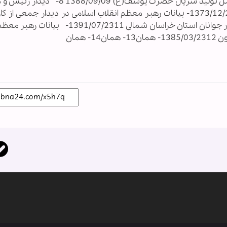
1389/04/127- رهبر انقلاب اسلامی در دیدار عوامل تولید سریال حضرت یوسف(ع) /09
سازمان‌ صدا و سيما و مديران‌ كل‌ اين‌ سازمان‌ 1373/12/239- بيانات رهبر معظم انقلاب اسلامی در ديدار جمعى
سينما و تلويزيون 1385/03/2310- بيانات در دیدار جوانان استان خراسان شمالى‌ 07/2311
 همان