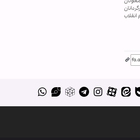
1388/09 8- ديدار رئيس‌ و معاونان‌
 از كارگردانان
1391/- بيانات رهبر معظم انقلاب