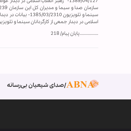
اسلامی در ديدار جمعى از كارگردانان سينما و تلويزيون 1385/03/2312- همان13- همان14-
................پایان پیام/ 218
صدای شیعیان بی‌رسانه