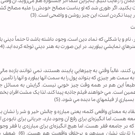
دمان را رعايت كنيم. بنابراين شما اگر جشنواره هم مى‌رويد، آن وقتى 
ت بكنيد. اگر طورى شد كه او بناست مصالح خودش را عليه مصالح كش
ر پيدا نكردن است؛ اين چيز روشن و واضحى است. (3)
ت
، نام و يا شکلي که نماد دين است، وجود داشته باشد تا حتماً ديني با
هاي نمايشي بياوريد. در اين صورت به هنر ديني توجّه کرده ايد. (4)
ند، غالباً وقتي به چيزهايي پايبند هستند، نمي توانند بازده مال
ه سمت هر چيزي که بتواند پول را به سمت آنها بياورد و آنها را تأمين ک
ه طبعاً اين هم در همه وقت چيز خوبي نيست. گرايش به مسائل 
همين است. مي خواهند فيلم جاذبه پيدا کند، لذا يک مشت افرادِ بخص
سياري از فيلمهاي ما ديده مي شود. (5)
تقاد به معناى واقعى كلمه؛ يعنى مبارزه و چالش خير و شر را نشان ب
 هست، اما انگيزه‌اى براى رفع آن وجود دارد، جريانى براى نابودى 
ه در جامعه فقر هست، اما هيچ انگيزه‌اى براى مبارزه‌ى با فقر وجود
اگر اينجور شد، طبعاً فيلم يأس‌آور ميشود؛ فضا را تاريك نشان 