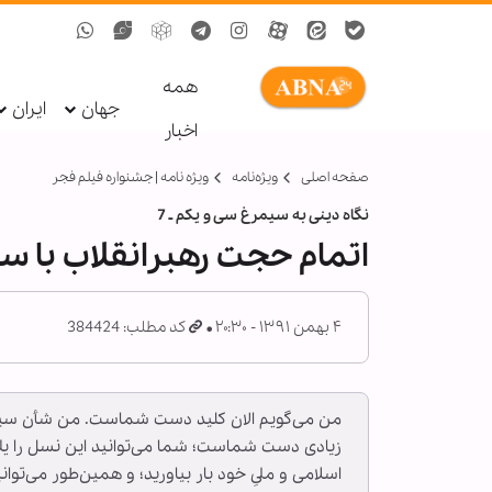
همه
جهان
ایران
اخبار
صفحه اصلی
ویژه‌نامه‌
ویژه نامه | جشنواره فیلم فجر
نگاه دینی به سیمرغ سی و یکم ـ 7
اتمام حجت رهبرانقلاب با س
۴ بهمن ۱۳۹۱ - ۲۰:۳۰
کد مطلب: 384424
من مى‌گويم الان كليد دست شماست. من شأن سينما 
زيادى دست شماست؛ شما مى‌توانيد اين نسل را يك 
اسلامى و ملىِ خود بار بياوريد؛ و همين‌طور مى‌توا