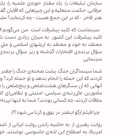
سازمان تبليغات را، يك مقدار حوزه‌ى علميه را،
عرفانى، حكمت متعاليه و اين چيزهايى كه آقايان گفت
هنر فاخر - كه در اين جمع هست - چه كرده‌ايد؟ «شما» 
سینماست که کلید پیشرفت است من مى‌گويم الان
كليد پيشرفت اين كشور، به ميزان زيادى دست شم
معتقد به خود و معتقد به ارزشهاى اسلامى و ملىِ 
سینمایی
شما سينماگران جنگ، پشت صحنه‌ى جنگ را چقدر تص
كردند كه اين حمله را انجام بدهد و او حمله كرد؟ 
آنهايى كه آن سنگرهاى هشت‌ضلعى و پنج‌ضلعى را درس
مأمورين عالى‌رتبه‌ى سياسى، امنيتى و نظامى‌اى كه 
ملاقات كردند، چه كسانى بودند؟ شما به اينها نپرداخ
چرا فیلم آرگو اینقدر در بوق و کرنا می شود؟!/
روایت رهبری از به حاشیه راندن روایت ایرانی از 
امريكا، به اصطلاح اين لانه‌ى جاسوسى نوشتند. خو