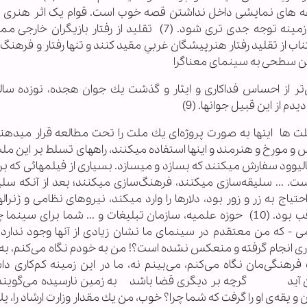
ه های نمایشی داخل نداشتن قصه خوب است. قوام یک اثر هنری 
پردازی مناسب، قوی و جذاب است که باید در این زمینه توجه جدی تری شود. (7) تقلید از رفتار بازیگ
ب‌ از تقليد رفتار هنرپيشگان‌ غربي‌ مقيد كنند و تنها رفتار و فرهنگ‌ اير
ر از احساس فداكارى و ايثار و گذشت يك جوان هجده، نوزده ساله،
م از اين قبيل جوانها. (9)
ها اينها به صورت پروژه‌اى يك ملت را تحت مطالعه قرار ميدهند
 مورخ و هنرمند و اينها استفاده ميكنند، راههاى تسلط بر اين ملت 
ليوود سفارش ميكنند كه بسازد و ميسازد. بسيارى از فيلمهائى كه بر
ت. ... سليقه‌سازى ميكنند، فرهنگ‌سازى ميكنند؛ بعد از آنكه سليق
ج به زر و زور بود، دلارها را وارد ميكند، نيروهاى نظامى و ژنرالها 
ميكنند. اين، شيوه‌ى حركت غربى‌هاست؛ بايد مراقب بود. (10) حوزه علمیه، سازمان تبلیغات و ... شما برای 
مى - كه من معتقدم در سينماى ما نشان زيادى از آنها وجود ندارد 
، كارى انجام گرفته و منعكس نشده است؟! من به خودم نگاه مى‌كنم، به
هنگى‌مان نگاه مى‌كنم، مى‌بينم نه، ما در اين زمينه كم‌كارى داشت
آسمان آيد گرچه بر ديگرى قضا باشد به زمين نارسيده مى‌
 يقه‌ى او را گرفت كه شما چرا؟ خوب، من يك مقدار وزارت ارشاد را، ي