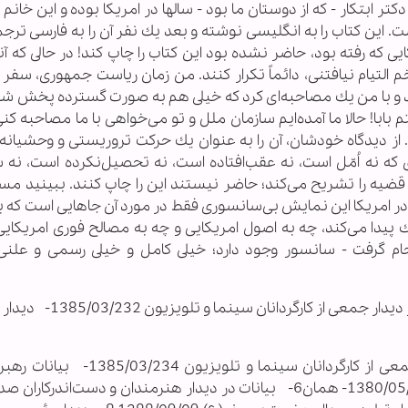
تر ابتكار - كه از دوستان ما بود - سالها در امريكا بوده و اين خانم 
ين كتاب را به انگليسى نوشته و بعد يك نفر آن را به فارسى ترجم
كه رفته بود، حاضر نشده بود اين كتاب را چاپ كند! در حالى كه آنه
 التيام نيافتنى، دائماً تكرار كنند. من زمان رياست جمهورى، سفر
د و با من يك مصاحبه‌اى كرد كه خيلى هم به صورت گسترده پخش شد.
بابا! حالا ما آمده‌ايم سازمان ملل و تو مى‌خواهى با ما مصاحبه كنى
. از ديدگاه خودشان، آن را به عنوان يك حركت تروريستى و وحشيانه 
كه نه اُمّل است، نه عقب‌افتاده است، نه تحصيل‌نكرده است، نه س
ضيه را تشريح مى‌كند؛ حاضر نيستند اين را چاپ كنند. ببينيد مسئ
ر امريكا اين نمايش بى‌سانسورى فقط در مورد آن جاهايى است كه ب
پيدا مى‌كند، چه به اصول امريكايى و چه به مصالح فورى امريكايى
م گرفت - سانسور وجود دارد؛ خيلى كامل و خيلى رسمى و علنى
پی نوشت: 1- بيانات رهبر معظم انقلاب اسلامی در ديدار جمعى از
3- بيانات رهبر معظم انقلاب اسلامی در ديدار جمعى از كارگردانان سينما و ت
انقلاب اسلامى در ديدار اصحاب فرهنگ و هنر 1380/05/015- همان6- بیانات در دیدار هنرمندان و دست‌اند