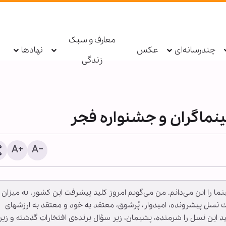
معارف و سبک
چندرسانه‌ای
عکس
نهادها
زندگی
ینماگران و جشنواره فجر
نیوزویک: آیا پنج بحران هم‌
را اين مى‌دانم. من مى‌گويم امروز كليد پيشرفت اين كشور، به ميزان
می‌توانند جهان را به سمت
نسل پيشرونده، اميدوار، پُرشوق، معتقد به خود و معتقد به ارزشهاى
جهانی سوق دهند؟
نيد اين نسل را شرمنده، پشيمان، زير سؤال برنده‌ى افتخارات گذشته و زير