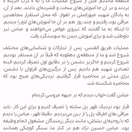
منطقه ماندیم. قبل از شروع عملیات، ما را به « درب خزینه »
بردند و در آن جا آموزش‌های سخت و فشرده‌ای دادند. بعد از آن،
به پادگان شهید غیوراصلی در اهواز، که محل استقرار مجاهدین
عراقی بود، رفتیم و چند روز هم در آن جا آموزش‌های لازم را ‏دیدیم.
تا اینکه به ما گفتند که نیروی غواص می‌خواهند و عباس نیز
داوطلب شد و برای آموزش دیدن به سوسنگرد رفت.
عملیات طریق القدس، پس از تدارکات و شناسایی‌های مختلف
شروع شد و ‏ما از منطقه‌ی دهلاویه که قبلاً در آن مستقر بودیم،
شروع کردیم و خاکریز دشمن را در دقایق اول تصرف کردیم؛ البته
تعدادی شهید هم دادیم. پس از درگیری‌های فراوان با دشمن،
برای مدتی در محاصره قرار گرفتیم. نزدیکی‌های صبح بود که
محاصره شکسته شد.
عباس گفت:خواب دیدم که در جبهه عروسی کرده‌ام
قرار بود نزدیک ظهر پل سابله را تصرف کنیم و برای این کار، باید
عراقی های اطراف پل را از بین می‌بردیم. دقیقا ظهر، عباس را دیدم
که با روحیه‌ای بشاش؛ مانند دیگر رزمندگان مشغول انجام وظیفه
بود.‏ ‏عباس حسین نژاد هم در کنار ما، سنگر کوچکی همانند