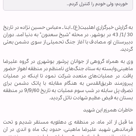
خوردم؛ ولی خودم را کنترل کردم..
به گزارش خبرگزاري اهل‎بيت(ع) ـ ابنا ـ «عباس حسین نژاد» در تاریخ
30 /1/ 43 در بوشهر، در محله "شیخ سعدون" به دنیا آمد. دوران
دبیرستان او، مصادف با آغاز جنگ تحمیلی از سوی دشمن بعثی
گردید.
وی به همراه گروهی از جوانان پرشور بوشهری در گروه علیرضا
ماهینی وابسته به ستاد جنگ‌های نامنظم در منطقه اهواز حضور
یافت. در عملیات‌های متعدد شرکت نمود تا اینکه در عملیات
پیروزمند طریق‌القدس به هنگام مقابله با پاتک دشمن برای
تصرف پل سابله در شب سوم عملیات به تاریخ 9/9/60 در منطقه
بستان به فیض عظیم شهادت نائل گردید.
خاطرات هم‎رزم اين شهید
ما قبل از آذر ماه، در منطقه ی دهلاویه مستقر شدیم و تحت
فرماندهی شهید علیرضا ماهینی، حدود یک ماه و اندی در آن