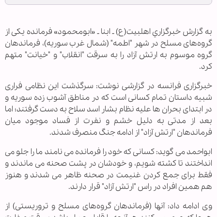
به گزارش خبرگزاري اهل‎بيت(ع) ـ ابنا ـ «ابومحمود» فرمانده یکی از
گروه‌های مسلح در شهر "اطمه" (شمال غرب سوریه)، فرماندهان
گروه موسوم به ارتش آزاد را به سرقت "انقلاب" و "خیانت" متهم
کرد.
خبرگزاری فرانسه در گزارشی نوشت: سرگذشت این نظامی فراری
شبیه داستان تمام کسانی است که در مناطق آشوب زده سوریه و
در ابتدای بحران ها علیه نظام بشار اسد سلاح به دست گرفتند؛ اما
بعد از مدتی به دلیل خشم و نفرت از فساد موجود میان
فرماندهان "ارتش آزاد" از ادامه جنگ منصرف شدند.
ابواحمد می گوید: کسانی که خود را فرمانده می نامند ما را جلو می
انداختند تا کشته شویم، و خودشان در پشت صحنه می ماندند و
فقط برای جمع کردن غنیمت در صحنه ظاهر می شدند و هنوز
هم همین افراد در راس "ارتش آزاد" قرار دارند.
وی ادامه داد: آنها (فرماندهان گروه‌های مسلح و تروریستی) از