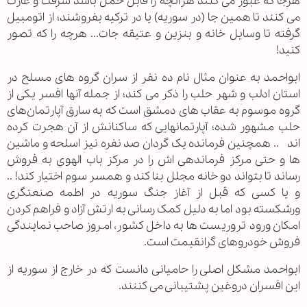
هرجا که عبور می کنند هرآنچه را قابل حمل باشد سرقت و غارت
می کنند تا همین جا (در سوریه) یا در ترکیه بفروشند؛ از اتومبیل
گرفته تا وسایل خانه و بنزین و عتیقه جات... هرچه را که تصور
کنید!
ابواحمد به عنوان مثال نام ده نفر از سران گروه های مسلح در
استان ادلب و شهر حلب را ذکر می کند؛ از جمله آنها افسر یکی از
گروه موسوم به عقاب های دمشق است که به سارق آپارتمان‌های
حلب مشهور شده؛ آپارتمانهایی که ساکنانش از آن هجرت کرده
اند .. همچنین فرمانده یک گردان صد نفره نیز اسلحه و ماشین
ها و حتی مرکز فرماندهی اش را در مرکز باب الهوی به فروش
رساند تا بتواند دو خانه مجلل بنا کند و همسر سوم اختیار کند! ..
و یا کسی که قبل از آغاز جنگ سوریه در اطمه صنعتگری
ورشکسته بود اما به دلیل کمک رسانی به ارتش آزاد و فراهم کردن
امکان ورود تروریست ها به داخل کشور، امروز صاحب نمایندگی
فروش خودروهای گرانقیمت است.
ابواحمد مشکل اصلی را حامیانی دانست که در خارج از سوریه از
این افسران دروغین پشتیبانی می کننند.