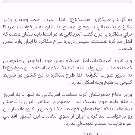
به گزارش خبرگزاری اهل‏بیت(ع) ـ ابنا ـ سردار احمد وحيدي وزير
دفاع و پشتيباني نيروهاي مسلح با اشاره به درخواست آمريکا
براي مذاکره با ايران گفت: آمريکايي‌ها در ابتدا بايد نشان دهند که
اهل مذاکره هستند، سپس درباره طرح مذاکره با ايران وارد عمل
شوند.
وي افزود: آمريکا بايد اهل مذاکره بودن خود را با جبران ظلم‌هايي
که عليه ملت ايران روا داشته اثبات کند که متاسفانه اين موضوع تا
به امروز صورت نگرفته، لذا طرح مذاکره با اين کشور در شرايط
کنوني به هيچ وجه امکان ندارد.
وزير دفاع خاطرنشان کرد: مقامات آمريکايي نه تنها تا به امروز
دامنه ظلم خود نسبت به جمهوري اسلامي ايران را کاهش
نداده‌‌اند، بلکه توطئه‌هاي خود عليه کشورمان را افزوده‌اند، از اين
رو درخواست مذاکره با ايران از سوي مقامات اين کشور، اقدامي
عوام‌فريبانه است و نتيجه‌اي ندارد.