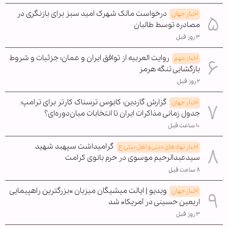
درخواست مالک شهرک امید سبز برای بازنگری در
اخبار جهان
مصادره توسط طالبان
۳ روز قبل
روایت العربیه از توافق ایران و عمان؛ جزئیات و شروط
اخبار مهم
بازگشایی تنگه هرمز
۲ روز قبل
گزارش گاردین: کابوس ترسناک کارتر برای ترامپ؛
اخبار جهان
جدول زمانی مذاکرات ایران تا انتخابات میان‌دوره‌ای؟
۱۰ ساعت قبل
گرامیداشت سپهبد شهید
اخبار نهادهای دینی و اهل بیتی ع
سیدعبدالرحیم موسوی در حرم بانوی کرامت
۸ ساعت قبل
ویدیو | ایالت میشیگان میزبان »بزرگترین راهپیمایی
اخبار جهان
اربعین حسینی در آمریکا« شد
۳ روز قبل