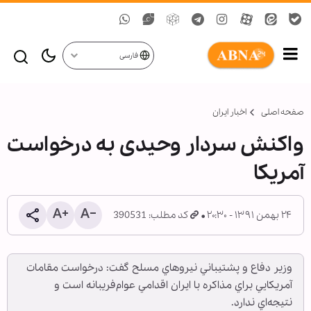
فارسی
صفحه اصلی
اخبار ایران
واکنش سردار وحیدی به درخواست
آمریکا
۲۴ بهمن ۱۳۹۱ - ۲۰:۳۰
کد مطلب: 390531
وزير دفاع و پشتيباني نيروهاي مسلح گفت: درخواست مقامات
آمريکايي براي مذاکره با ايران اقدامي عوام‌فريبانه است و
نتيجه‌اي ندارد.