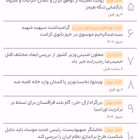
روایت العربیه از توافق ایران و عمان؛ جزئیات و شروط
اخبار مهم
بازگشایی تنگه هرمز
۳ روز قبل
گرامیداشت سپهبد شهید
اخبار نهادهای دینی و اهل بیتی ع
سیدعبدالرحیم موسوی در حرم بانوی کرامت
دیروز ۱۳:۱۱
معاون امنیتی وزیر کشور از بررسی ابعاد مختلف قتل
اخبار ایران
حمیدرضا رجب‌زاده خبر داد
۸ ساعت قبل
ویدیو/ نخست‌وزیر پاکستان وارد خانه کعبه شد
اخبار جهان
۲ روز قبل
بزرگراه آرال-خزر؛ گام بلند قزاقستان برای تسلط بر
اخبار جهان
ترانزیت اوراسیا
دیروز ۱۸:۱۶
تحلیلگر صهیونیست: رئیس جدید موساد باید دلایل
اخبار جهان
شکست طرح براندازی نظام ایران را بررسی کند