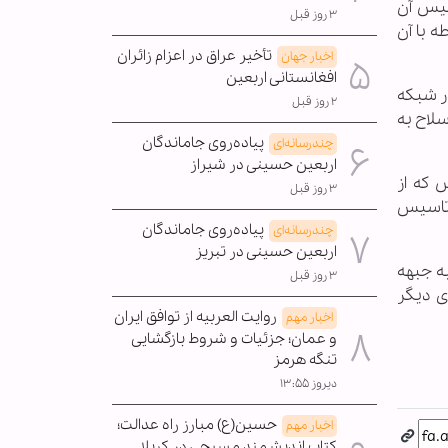
سیس آن
۳ روز قبل
ه با آن
تأخیر عراق در اعزام زائران
اخبار جهان
افغانستانی اربعین
ه ای که در شبکه
۲ روز قبل
ا حمل سلاح به
پیاده‌روی جاماندگان
چندرسانه‌ای
اربعین حسینی در شیراز
 که از
۳ روز قبل
ر تاسیس
پیاده‌روی جاماندگان
چندرسانه‌ای
اربعین حسینی در تبریز
ه جبهه
۳ روز قبل
ی دیگر
روایت العربیه از توافق ایران
اخبار مهم
و عمان؛ جزئیات و شروط بازگشایی
تنگه هرمز
دیروز ۱۳:۵۵
حسین(ع) مبارز راه عدالت؛
اخبار مهم
کتاب اندیشمند مسیحی در کربلا