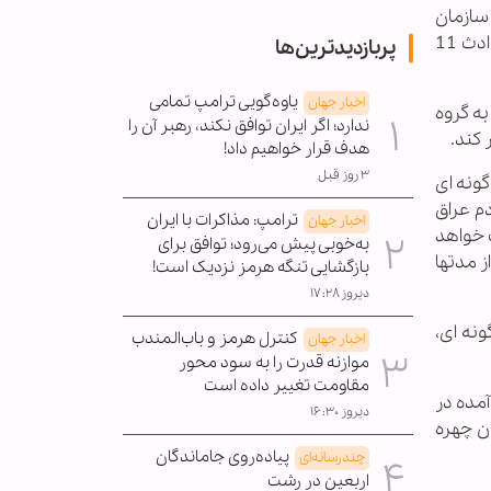
سازمان
اطلاعات عربستان تاسیس شد، پس از خروج نیروهای شوروی از این کشور با گروه طالبان همپیمان شد، اما پس از حوادث 11
پربازدیدترین‌ها
یاوه‌گویی ترامپ تمامی
اخبار جهان
به گروه
ندارد؛ اگر ایران توافق نکند، رهبر آن را
 کند.
هدف قرار خواهیم داد!
۳ روز قبل
گونه ای
دم عراق
ترامپ: مذاکرات با ایران
اخبار جهان
 خواهد
به‌خوبی پیش می‌رود؛ توافق برای
ز مدتها
بازگشایی تنگه هرمز نزدیک است!
دیروز ۱۷:۲۸
ونه ای،
کنترل هرمز و باب‌المندب
اخبار جهان
موازنه قدرت را به سود محور
مقاومت تغییر داده است
آمده در
دیروز ۱۶:۳۰
ن چهره
پیاده‌روی جاماندگان
چندرسانه‌ای
اربعین در رشت