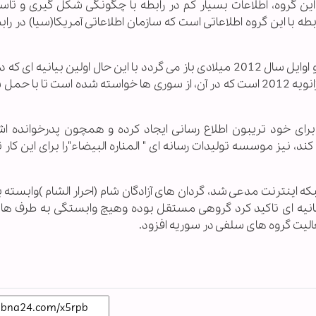
 این گروه، اطلاعات بسیار کم در رابطه با چگونگی شکل گیری و تا
طه با این گروه اطلاعاتی است که سازمان اطلاعاتی آمریکا(سیا) در رابط
تاریخ تاسیس این گروه به ماه های آخر سال 2011 و اوایل سال 2012 میلادی باز می گردد با این حال اولین بیانی
اینترنت توسط این گروه منتشر شده، در تاریخ 24 ژانویه 2012 است که در آن، از سوری ها خواسته شده است تا ب
رای خود تریبون اطلاع رسانی ایجاد کرده و همچون پدرخوانده اش
، نیز موسسه تولیدات رسانه ای " المناره البیضاء"را برای این کا
 اینترنت مدعی شد، گردان های آزادگان شام (احرار الشام )وابسته ب
انیه ای تاکید کرد گروهی مستقل بوده وهیچ وابستگی به طرف ها
الیت گروه های سلفی در سوریه افزود.