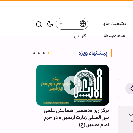
نشست‌ها و
مصاحبه‌ها
فارسی
پیشنهاد ویژه
ت از
برگزاری «دهمین همایش علمی
مقابله شیطان‌ه
ش
رصد
بین‌المللی زیارت اربعین» در حرم
اسلامی، نشانه
»
امام حسین(ع)