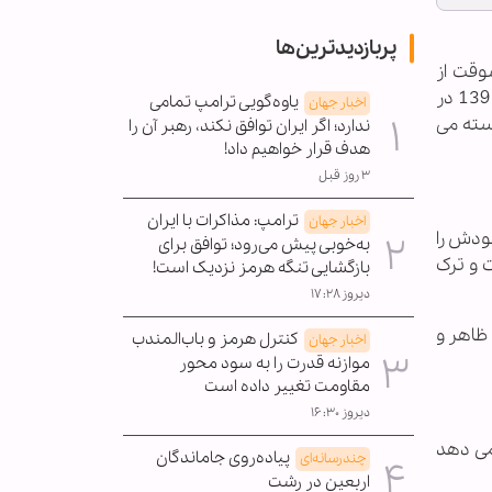
پربازدیدترین‌ها
شوقت از
اساتید اخلاق و عرفان حوزه های علمیه، مصاحبه منتشر نشده ای با مرحوم حضرت آیت الله خوشوقت در تیرماه سال 1391 در
یاوه‌گویی ترامپ تمامی
اخبار جهان
سته می
ندارد؛ اگر ایران توافق نکند، رهبر آن را
هدف قرار خواهیم داد!
۳ روز قبل
ترامپ: مذاکرات با ایران
اخبار جهان
ودش را
به‌خوبی پیش می‌رود؛ توافق برای
ت و ترک
بازگشایی تنگه هرمز نزدیک است!
دیروز ۱۷:۲۸
 ظاهر و
کنترل هرمز و باب‌المندب
اخبار جهان
موازنه قدرت را به سود محور
مقاومت تغییر داده است
دیروز ۱۶:۳۰
می دهد
پیاده‌روی جاماندگان
چندرسانه‌ای
اربعین در رشت