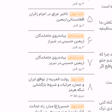
۳ روز قبل
اده است
تأخیر عراق در اعزام زائران
اخبار جهان
افغانستانی اربعین
تلاش ما
۲ روز قبل
ستقیم»
پیاده‌روی جاماندگان
چندرسانه‌ای
اربعین حسینی در شیراز
۳ روز قبل
 چرا که
پیاده‌روی جاماندگان
چندرسانه‌ای
دم جلو
اربعین حسینی در تبریز
اقع اگر
۳ روز قبل
روایت العربیه از توافق ایران
اخبار مهم
ست.
و عمان؛ جزئیات و شروط بازگشایی
تنگه هرمز
دیروز ۱۳:۵۵
ناه کنی
حسین(ع) مبارز راه عدالت؛
اخبار مهم
دی ترک
کتاب اندیشمند مسیحی در کربلا