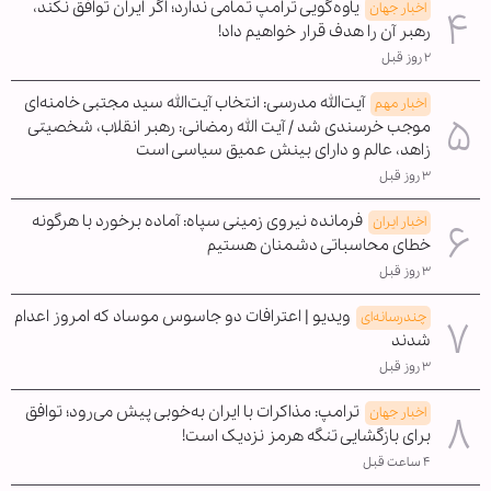
یاوه‌گویی ترامپ تمامی ندارد؛ اگر ایران توافق نکند،
اخبار جهان
رهبر آن را هدف قرار خواهیم داد!
۲ روز قبل
آیت‌الله مدرسی: انتخاب آیت‌الله سید مجتبی خامنه‌ای
اخبار مهم
موجب خرسندی شد / آیت الله رمضانی: رهبر انقلاب، شخصیتی
زاهد، عالم و دارای بینش عمیق سیاسی است
۳ روز قبل
فرمانده نیروی زمینی سپاه: آماده برخورد با هرگونه
اخبار ایران
خطای محاسباتی دشمنان هستیم
۳ روز قبل
ویدیو | اعترافات دو جاسوس موساد که امروز اعدام
چندرسانه‌ای
شدند
۳ روز قبل
ترامپ: مذاکرات با ایران به‌خوبی پیش می‌رود؛ توافق
اخبار جهان
برای بازگشایی تنگه هرمز نزدیک است!
۴ ساعت قبل