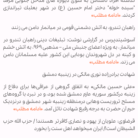
گذشته افراد ناشناس به سوی دیواره های مدخل جنوبی مرقد
"سیده خوله" دختر امام حسین (ع) در شهر بعلبك تیراندازی
كردند.
«ادامه مطلب»
راهبان تندرو، به آتش دشمنی قومی در میانمار دامن می زنند
آسوشیتدپرس در گزارشی نوشت: تبلیغات دینی راهبان تندرو در
میانمار، به ویژه اعضای جنبش ملی – مذهبی ۹۶۹، به آتش خشم
و كینه در دل شهروندان بودایی این كشور علیه مسلمانان دامن
می زند.
«ادامه مطلب»
شهادت برادرزاده نوری مالکی در زینبیه دمشق
«علی حسین مالکی» به اتفاق گروهی از عراقی‌ها برای دفاع از
زینبه درکشور سوریه عازم دمشق شده بود، و در نبرد با گروه‌های
مسلح تروریست وهابی درمنطقه زینبیه شهر دمشق و درنزدیک
حرم آن حضرت به درجه رفیع شهادت نائل آمد.
«ادامه مطلب»
قرضاوی: علویان از یهود و نصاری کافرتر هستند! / حزب الله حزب
الشیطان است!/ ایران می‏خواهد اهل سنت را بخورد