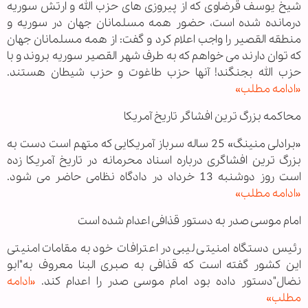
شیخ یوسف قرضاوی که از پیروزی های حزب الله و ارتش سوریه
درمانده شده است، حضور همه مسلمانان جهان در سوریه و
منطقه القصیر را واجب اعلام کرد و گفت: از همه مسلمانان جهان
که توان دارند می خواهم که به طرف شهر القصير سوريه بروند و با
حزب الله بجنگند! آنها حزب طاغوت و حزب شيطان هستند.
«ادامه مطلب»
محاکمه بزرگ ترین افشاگر تاریخ آمریکا
«برادلی منینگ» 25 ساله سرباز آمریکایی که متهم است دست به
بزرگ ترین افشاگری درباره اسناد محرمانه در تاریخ آمریکا زده
است روز دوشنبه 13 خرداد در دادگاه نظامی حاضر می شود.
«ادامه مطلب»
امام موسی صدر به دستور قذافی اعدام شده است
رئیس دستگاه امنیتی لیبی در اعترافات خود به مقامات امنیتی
این كشور گفته است كه قذافی به صبری البنا معروف به"ابو
نضال"دستور داده بود امام موسی صدر را اعدام كند.
«ادامه
مطلب»