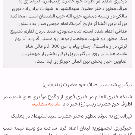
درگیری شدید در اطراف حرم حضرت زینب(س)، تیراندازی به
مرقد مطهر دختر حضرت سیدالشهداء، شهادت برادرزاده نوری
مالکی در زینبیه دمشق، حزب الله حزب الشیطان است!، محاکمه
بزرگ ترین افشاگر تاریخ آمریکا، امام موسی صدر به دستور
قذافی اعدام شده است، شاه سعودی، قصد مردن ندارد، تشییع
پیکر مطهر دو شهید مجاهد، اردوغان و مستی قدرت، آيا بهار
ترکي در راه است؟، ارسال پیام با اس 300، نام قاتل شاه
«اسماعیل» بر روی بزرگترین پل ترکی بخشی از مهمترین
عناوین اخبار بخش بین الملل خبرگزاری ابنا است:
درگیری شدید در اطراف حرم حضرت زینب(س)
شبکه خبری العالم در خبری فوری از وقوع درگیری های شدید در
اطراف حرم حضرت زینب(ع) خبر داد.
«ادامه مطلب»
تیراندازی به مرقد مطهر دختر حضرت سیدالشهداء در بعلبک
خبرگزاری الجمهوریه لبنان اعلام کرد؛ ساعت دو ونیم نیمه شب