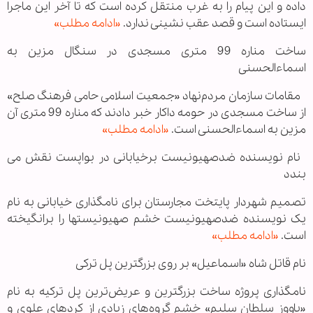
داده و این پیام را به غرب منتقل كرده است كه تا آخر این ماجرا
ایستاده است و قصد عقب نشینی ندارد.
«ادامه مطلب»
ساخت مناره‌ 99 متری مسجدی در سنگال مزين به
اسماء‌الحسنی
مقامات سازمان مردم‌نهاد «جمعيت اسلامی حامی فرهنگ صلح»
از ساخت مسجدی در حومه داكار خبر دادند كه مناره 99 متری آن
مزين به اسماء‌الحسنی است.
«ادامه مطلب»
نام نویسنده ضدصهیونیست برخیابانی در بواپست نقش می
بندد
تصمیم شهردار پایتخت مجارستان برای نامگذاری خیابانی به نام
یک نویسنده ضدصهیونیست خشم صهیونیستها را برانگیخته
است.
«ادامه مطلب»
نام قاتل شاه «اسماعیل» بر روی بزرگترین پل ترکی
نامگذاری پروژه ساخت بزرگترین و عریض‌ترین پل ترکیه به نام
«یاووز سلطان سلیم» خشم گروه‌های زیادی از کردهای علوی و