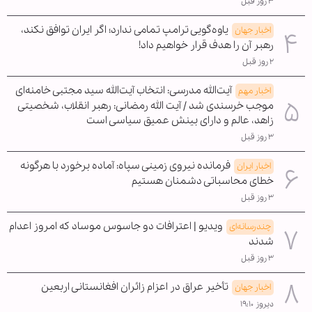
۳ روز قبل
یاوه‌گویی ترامپ تمامی ندارد؛ اگر ایران توافق نکند،
اخبار جهان
رهبر آن را هدف قرار خواهیم داد!
۲ روز قبل
آیت‌الله مدرسی: انتخاب آیت‌الله سید مجتبی خامنه‌ای
اخبار مهم
موجب خرسندی شد / آیت الله رمضانی: رهبر انقلاب، شخصیتی
زاهد، عالم و دارای بینش عمیق سیاسی است
۳ روز قبل
فرمانده نیروی زمینی سپاه: آماده برخورد با هرگونه
اخبار ایران
خطای محاسباتی دشمنان هستیم
۳ روز قبل
ویدیو | اعترافات دو جاسوس موساد که امروز اعدام
چندرسانه‌ای
شدند
۳ روز قبل
تأخیر عراق در اعزام زائران افغانستانی اربعین
اخبار جهان
دیروز ۱۹:۱۰