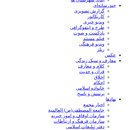
چندرسانه‌ای
گزارش تصويری
کاریکاتور
ویدیو خبری
طرح و اینفوگرافی
پادکست و صوت
فیلم مستند
ویدیو فرهنگی
ریلز
عکس
معارف و سبک زندگی
کلام و معارف
قرآن و حدیث
اخلاق
احکام
خانواده اسلامی
پرسش و پاسخ
نهادها
اخبار مجمع
جامعة المصطفی(ص) العالمية
سازمان اوقاف و امور خیریه
سازمان فرهنگ و ارتباطات
دفتر تبلیغات اسلامی