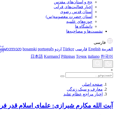
حج و آستان‌های مقدس
اخبار فعالیت‌های قرآنی
آستان قدس رضوی
آستان حضرت معصومه(س)
حوزه‌های علمیه
دانشگاه ها
نشست‌ها و مصاحبه‌ها
فارسی
العربية
English
فارسی
Türkçe
اردو
português
bosanski
မြန်မာဘာသာ
日本語
Kurmancî
Pilipinas
Тоҷик
italiano
한국어
×
صفحه اصلی
معارف و سبک زندگی
اخبار مراجع عظام تقلید
آیت الله مکارم شیرازی: علمای اسلام قدر فرص