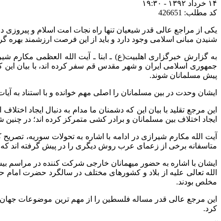
۱۴ خرداد ۱۳۹۲ - ۱۹:۳۰
کد مطلب: 426651
یکی از مراجع عالی قدر شیعیان تنها راه نجات امت اسلام و پیروزی 
شنیدن مبانی اسلامی وجود دارد و باید از این فرصت ارزشمند بهره گ
به گزارش خبرگزاری اهل‏بیت(ع) ـ ابنا ـ آیت الله العظمی مکارم
جمهوری اسلامی ایران و شهر مقدس قم سفر کرده اند، با بیان این که
پیش مسلمانان شوند.
ایشان وحدت در بین مسلمانان را اصلی مهم خوانده و با استناد به آیات و
این مرجع تقلید با بیان این که دشمنان ما مدام به دنبال ایجاد اخت
ایجاد اختلاف بین مسلمانان و برادر کشی متمرکز کرده اند؛ در چنین ش
آیت الله مکارم شیرازی در ادامه با اشاره به تحولات سوریه، تصریح
متاسفانه برخی از زعمای عرب روش دیگری را در پیش گرفته اند که ه
ایشان با اشاره به حضور میهمانان خارجی شرکت کننده در مراسم بی
الله تعالی علیه از بلاد و کشورهای مختلف در سالگرد حضرت امام ح
مخلص بودند.
این مرجع عالی قدر مساله فلسطین را از مهم ترین موضوعات جهان اسل
کرد.