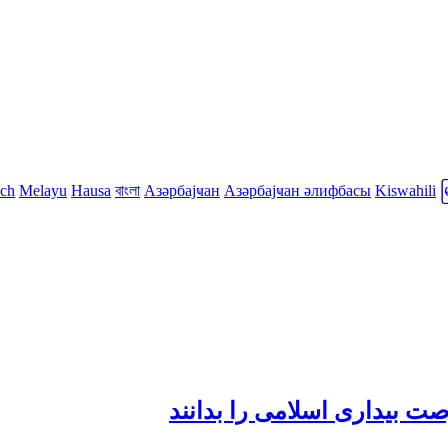
sch
Melayu
Hausa
বাংলা
Азәрбајҹан
Азәрбајҹан әлифбасы
Kiswahili
ت بیداری اسلامی را بدانند