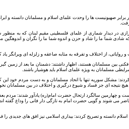
در برابر صهیونیست ها را وحدت علمای اسلام و مسلمانان دانسته و ا
رفت.
 شیرازی در دیدار شماری از علمای فلسطینی مقیم لبنان که به منظ
 شادی شما ما را شاد و حزن و اندوه شما ما را نگران و اندوهگین م
 روایاتی، از اختلاف و تفرقه به مثابه صاعقه و زلزله ای ویرانگر یاد ک
لاف افکنی بین مسلمانان هستند، اظهار داشتند: دشمنان ما بعد از زمی
رایطی مسلمانان به ویژه علمای اسلام باید هوشیار باشند.
 کردند: مشکل سوریه تنها با اتحاد مسلمانان و به دست مردم خود این 
یچ نتیجه ای جز فساد و شیوع درگیری و اختلاف در بین مسلمانان نخو
ست و چهارمین سالگرد ارتحال حضرت امام(ره) یادآور شدند: مردم ب
اضر می شوند و گویی حضرت امام به تازگی دار فانی را وداع گفته ا
ام دانسته و تصریح کردند: بیداری اسلامی نیز افق های جدیدی را فر