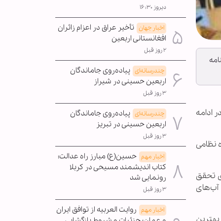
دیروز ۱۶:۳۰
تأخیر عراق در اعزام زائران
اخبار جهان
افغانستانی اربعین
۲ روز قبل
امه
پیاده‌روی جاماندگان
چندرسانه‌ای
اربعین حسینی در شیراز
۳ روز قبل
ر ادامه
پیاده‌روی جاماندگان
چندرسانه‌ای
اربعین حسینی در تبریز
۳ روز قبل
ه نظامی
حسین(ع) مبارز راه عدالت؛
اخبار مهم
کتاب اندیشمند مسیحی در کربلا
ی تحقق
رونمایی شد
آب‌های
۳ روز قبل
روایت العربیه از توافق ایران
اخبار مهم
بهترین
و عمان؛ جزئیات و شروط بازگشایی