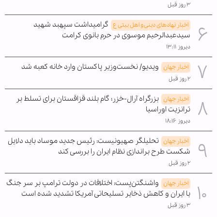
۳ روز قبل
گرامیداشت سپهبد شهید
اخبار نهادهای دینی و اهل بیتی ع
سیدعبدالرحیم موسوی در حرم بانوی کرامت
دیروز ۱۳:۱۱
ویدیو/ نخست‌وزیر پاکستان وارد خانه کعبه شد
اخبار جهان
۲ روز قبل
بزرگراه آرال-خزر؛ گام بلند قزاقستان برای تسلط بر
اخبار جهان
ترانزیت اوراسیا
دیروز ۱۸:۱۶
تحلیلگر صهیونیست: رئیس جدید موساد باید دلایل
اخبار جهان
شکست طرح براندازی نظام ایران را بررسی کند
۲ روز قبل
واشنگتن‌پست: اختلافات در دولت ترامپ بر سر جنگ
اخبار جهان
با ایران و کاهش ذخایر تسلیحاتی آمریکا تشدید شده است
۳ روز قبل