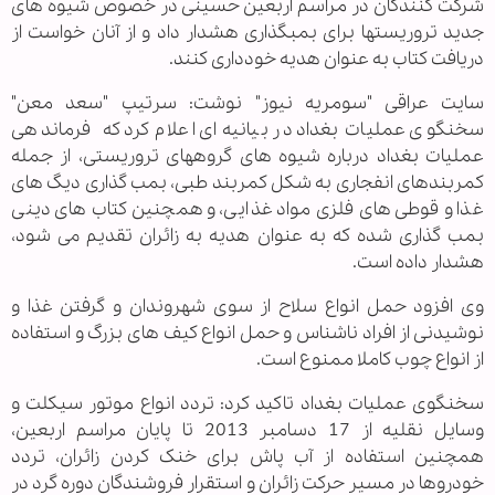
شرکت کنندگان در مراسم اربعین حسینی در خصوص شیوه های
جدید تروریستها برای بمبگذاری هشدار داد و از آنان خواست از
دریافت کتاب به عنوان هدیه خودداری کنند.
سایت عراقی "سومریه نیوز" نوشت: سرتیپ "سعد معن"
سخنگوی عملیات بغداد در بیانیه ای اعلام کرد که فرماندهی
عملیات بغداد درباره شیوه های گروههای تروریستی، از جمله
کمربندهای انفجاری به شکل کمربند طبی، بمب گذاری دیگ های
غذا و قوطی های فلزی مواد غذایی، و همچنین کتاب های دینی
بمب گذاری شده که به عنوان هدیه به زائران تقدیم می شود،
هشدار داده است.
وی افزود حمل انواع سلاح از سوی شهروندان و گرفتن غذا و
نوشیدنی از افراد ناشناس و حمل انواع کیف های بزرگ و استفاده
از انواع چوب کاملا ممنوع است.
سخنگوی عملیات بغداد تاکید کرد: تردد انواع موتور سیکلت و
وسایل نقلیه از 17 دسامبر 2013 تا پایان مراسم اربعین،
همچنین استفاده از آب پاش برای خنک کردن زائران، تردد
خودروها در مسیر حرکت زائران و استقرار فروشندگان دوره گرد در