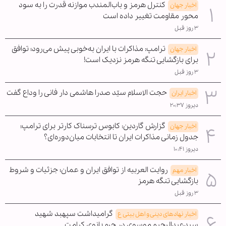
کنترل هرمز و باب‌المندب موازنه قدرت را به سود
اخبار جهان
محور مقاومت تغییر داده است
۳ روز قبل
ترامپ: مذاکرات با ایران به‌خوبی پیش می‌رود؛ توافق
اخبار جهان
برای بازگشایی تنگه هرمز نزدیک است!
۳ روز قبل
حجت الاسلام سیّد صدرا هاشمی دار فانی را وداع گفت
اخبار ایران
دیروز ۲۰:۳۷
گزارش گاردین: کابوس ترسناک کارتر برای ترامپ؛
اخبار جهان
جدول زمانی مذاکرات ایران تا انتخابات میان‌دوره‌ای؟
دیروز ۱۰:۴۱
روایت العربیه از توافق ایران و عمان؛ جزئیات و شروط
اخبار مهم
بازگشایی تنگه هرمز
۳ روز قبل
گرامیداشت سپهبد شهید
اخبار نهادهای دینی و اهل بیتی ع
سیدعبدالرحیم موسوی در حرم بانوی کرامت